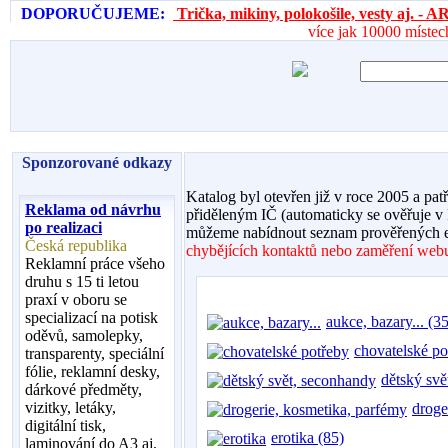
DOPORUČUJEME:
Trička, mikiny, polokošile, vesty aj. 
více jak 10000 místec
Sponzorované odkazy
Katalog byl otevřen již v roce 2005 a pat
Reklama od návrhu
přiděleným IČ (automaticky se ověřuje v
po realizaci
můžeme nabídnout seznam prověřených e
Česká republika
chybějících kontaktů nebo zaměření webu,
Reklamní práce všeho
druhu s 15 ti letou
praxí v oboru se
specializací na potisk
aukce, bazary... (35
oděvů, samolepky,
chovatelské po
transparenty, speciální
fólie, reklamní desky,
dětský svě
dárkové předměty,
vizitky, letáky,
droge
digitální tisk,
erotika (85)
laminování do A3 aj.