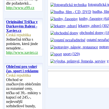
dle požadavků...
fotografická 
http://www.z99.cz
hudba, fi
knihy, časopisy (64
Originální Trička v
lekarny, zdraví (302
Dárkovém Balení -
Xavier.cz
obchodní domy (1
Česká republika
Jedinečná trička s
ostatní nezařa
potiskem, která jinde
potrav
nenajdete...
http://www.xavier.cz
sport (329)
v
Oblečení pro volný
čas, sport i reklamu
Česká republika
Obchod se
značkovým oblečením
za rozumné ceny,
trička od 39,- mikiny s
kapucí od 245,-,
nejlevnější
softshellové bundy,