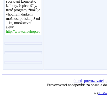
sportovní komplety,
kalhoty, čepice, šály,
froté program, žboží je
vhodným dárkem,
možnost potisku již od
1 ks, množstevní
slevy.
http://www.aroshop.eu
domů
provozovatel
Provozovatel neodpovídá za obsah a dos
(c)
PC-Ma