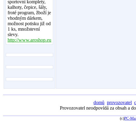
sportovní komplety,
kalhoty, čepice, šály,
froté program, žboží je
vhodným dárkem,
možnost potisku již od
1 ks, množstevní
slevy.
http://www.aroshop.eu
domů
provozovatel
Provozovatel neodpovídá za obsah a dos
(c)
PC-Ma