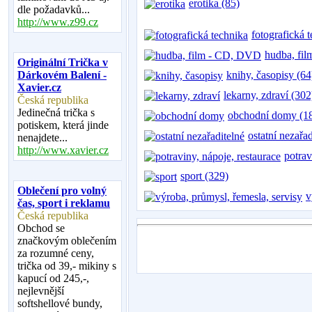
erotika (85)
dle požadavků...
http://www.z99.cz
fotografická 
hudba, fi
Originální Trička v
Dárkovém Balení -
knihy, časopisy (64
Xavier.cz
lekarny, zdraví (302
Česká republika
Jedinečná trička s
obchodní domy (1
potiskem, která jinde
ostatní nezařa
nenajdete...
http://www.xavier.cz
potrav
sport (329)
Oblečení pro volný
v
čas, sport i reklamu
Česká republika
Obchod se
značkovým oblečením
za rozumné ceny,
trička od 39,- mikiny s
kapucí od 245,-,
nejlevnější
softshellové bundy,