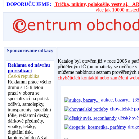
DOPORUČUJEME:
Trička, mikiny, polokošile, vesty aj. 
více jak 10000 místec
Sponzorované odkazy
Katalog byl otevřen již v roce 2005 a pat
Reklama od návrhu
přiděleným IČ (automaticky se ověřuje v
po realizaci
můžeme nabídnout seznam prověřených e
Česká republika
chybějících kontaktů nebo zaměření webu,
Reklamní práce všeho
druhu s 15 ti letou
praxí v oboru se
specializací na potisk
aukce, bazary... (35
oděvů, samolepky,
chovatelské po
transparenty, speciální
fólie, reklamní desky,
dětský svě
dárkové předměty,
vizitky, letáky,
droge
digitální tisk,
laminování do A3 aj.