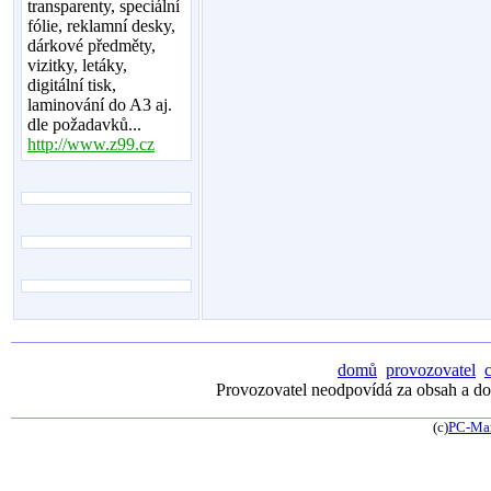
transparenty, speciální
fólie, reklamní desky,
dárkové předměty,
vizitky, letáky,
digitální tisk,
laminování do A3 aj.
dle požadavků...
http://www.z99.cz
domů
provozovatel
Provozovatel neodpovídá za obsah a dos
(c)
PC-Ma