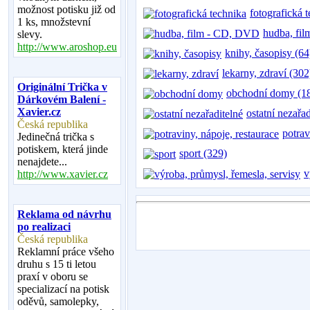
možnost potisku již od
fotografická 
1 ks, množstevní
hudba, fi
slevy.
http://www.aroshop.eu
knihy, časopisy (64
lekarny, zdraví (302
Originální Trička v
obchodní domy (1
Dárkovém Balení -
Xavier.cz
ostatní nezařa
Česká republika
potrav
Jedinečná trička s
potiskem, která jinde
sport (329)
nenajdete...
v
http://www.xavier.cz
Reklama od návrhu
po realizaci
Česká republika
Reklamní práce všeho
druhu s 15 ti letou
praxí v oboru se
specializací na potisk
oděvů, samolepky,