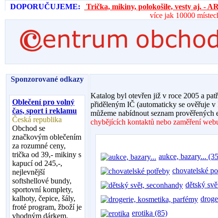
DOPORUČUJEME:
Trička, mikiny, polokošile, vesty aj. 
více jak 10000 místec
Sponzorované odkazy
Katalog byl otevřen již v roce 2005 a pat
Oblečení pro volný
přiděleným IČ (automaticky se ověřuje v
čas, sport i reklamu
můžeme nabídnout seznam prověřených e
Česká republika
chybějících kontaktů nebo zaměření webu,
Obchod se
značkovým oblečením
za rozumné ceny,
trička od 39,- mikiny s
aukce, bazary... (35
kapucí od 245,-,
chovatelské po
nejlevnější
softshellové bundy,
dětský svě
sportovní komplety,
kalhoty, čepice, šály,
droge
froté program, žboží je
erotika (85)
vhodným dárkem,