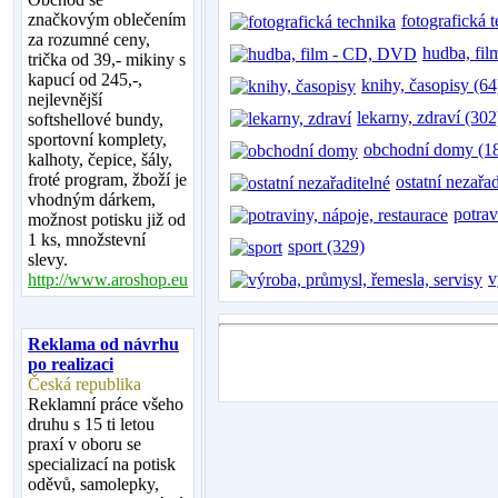
značkovým oblečením
fotografická 
za rozumné ceny,
hudba, fi
trička od 39,- mikiny s
kapucí od 245,-,
knihy, časopisy (64
nejlevnější
lekarny, zdraví (302
softshellové bundy,
sportovní komplety,
obchodní domy (1
kalhoty, čepice, šály,
froté program, žboží je
ostatní nezařa
vhodným dárkem,
potrav
možnost potisku již od
1 ks, množstevní
sport (329)
slevy.
v
http://www.aroshop.eu
Reklama od návrhu
po realizaci
Česká republika
Reklamní práce všeho
druhu s 15 ti letou
praxí v oboru se
specializací na potisk
oděvů, samolepky,