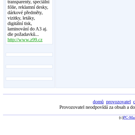
transparenty, speciální
fólie, reklamní desky,
dárkové předměty,
vizitky, letáky,
digitální tisk,
laminování do A3 aj.
dle požadavků...
http://www.z99.cz
domů
provozovatel
Provozovatel neodpovídá za obsah a dos
(c)
PC-Ma