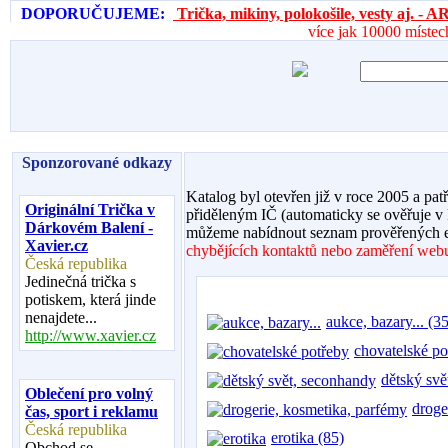
DOPORUČUJEME:
Trička, mikiny, polokošile, vesty aj. 
více jak 10000 místec
Sponzorované odkazy
Katalog byl otevřen již v roce 2005 a pat
Originální Trička v
přiděleným IČ (automaticky se ověřuje v
Dárkovém Balení -
můžeme nabídnout seznam prověřených e
Xavier.cz
chybějících kontaktů nebo zaměření webu,
Česká republika
Jedinečná trička s
potiskem, která jinde
nenajdete...
aukce, bazary... (35
http://www.xavier.cz
chovatelské po
dětský svě
Oblečení pro volný
droge
čas, sport i reklamu
Česká republika
erotika (85)
Obchod se