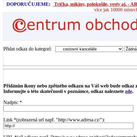
DOPORUČUJEME:
Trička, mikiny, polokošile, vesty aj. 
více jak 10000 místec
Přidat odkaz do kategorí:
Přidáním ikony nebo zpětného odkazu na Váš web bude odkaz 
Informujte o této skutečnosti v poznámce, odkaz naleznete
zde
.
Nadpis: *
Link *(zobrazená url např. "http://www.adresa.cz/"):