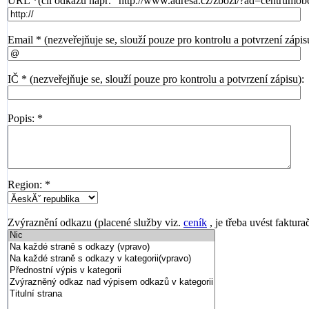
URL *(cíl odkazu např. "http://www.adresa.cz/zbozi/?ad=centrumob
Email * (nezveřejňuje se, slouží pouze pro kontrolu a potvrzení zápis
IČ * (nezveřejňuje se, slouží pouze pro kontrolu a potvrzení zápisu):
Popis: *
Region: *
Zvýraznění odkazu (placené služby viz.
ceník
, je třeba uvést faktura