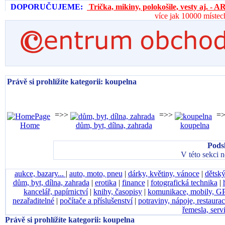
DOPORUČUJEME:
Trička, mikiny, polokošile, vesty aj. 
více jak 10000 místec
Právě si prohlížíte kategorii: koupelna
=>>
=>>
=
Home
dům, byt, dílna, zahrada
koupelna
Pods
V této sekci 
aukce, bazary...
|
auto, moto, pneu
|
dárky, květiny, vánoce
|
dětský
dům, byt, dílna, zahrada
|
erotika
|
finance
|
fotografická technika
|
kancelář, papírnictví
|
knihy, časopisy
|
komunikace, mobily, G
nezařaditelné
|
počítače a příslušenství
|
potraviny, nápoje, restaura
řemesla, serv
Právě si prohlížíte kategorii: koupelna