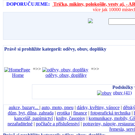
DOPORUČUJEME:
Trička, mikiny, polokošile, vesty aj. 
více jak 10000 místec
Právě si prohlížíte kategorii: oděvy, obuv, doplňky
=>>
=>>
Home
oděvy, obuv, doplňky
Podsložky 
obuv (41)
aukce, bazary...
|
auto, moto, pneu
|
dárky, květiny, vánoce
|
dětský
dům, byt, dílna, zahrada
|
erotika
|
finance
|
fotografická technika
|
kancelář, papírnictví
|
knihy, časopisy
|
komunikace, mobily, G
nezařaditelné
|
počítače a příslušenství
|
potraviny, nápoje, restaura
řemesla, serv