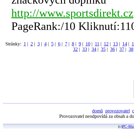
http://www.sportsdirekt.cz
PageRank:/10 Kliknutí:11
Stránky:
1
|
2
|
3
|
4
|
5
|
6
|
7
|
8
|
9
|
10
|
11
|
12
|
13
|
14
|
1
32
|
33
|
34
|
35
|
36
|
37
|
38
domů
provozovatel
Provozovatel neodpovídá za obsah a dos
(c)
PC-Ma