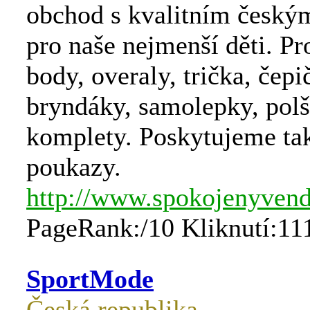
obchod s kvalitním český
pro naše nejmenší děti. P
body, overaly, trička, čepi
bryndáky, samolepky, polš
komplety. Poskytujeme ta
poukazy.
http://www.spokojenyvend
PageRank:/10 Kliknutí:11
SportMode
Česká republika