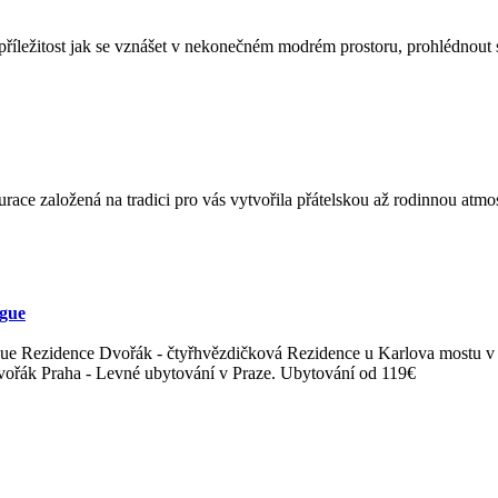
íležitost jak se vznášet v nekonečném modrém prostoru, prohlédnout s
ace založená na tradici pro vás vytvořila přátelskou až rodinnou atmos
ague
e Rezidence Dvořák - čtyřhvězdičková Rezidence u Karlova mostu v 
vořák Praha - Levné ubytování v Praze. Ubytování od 119€