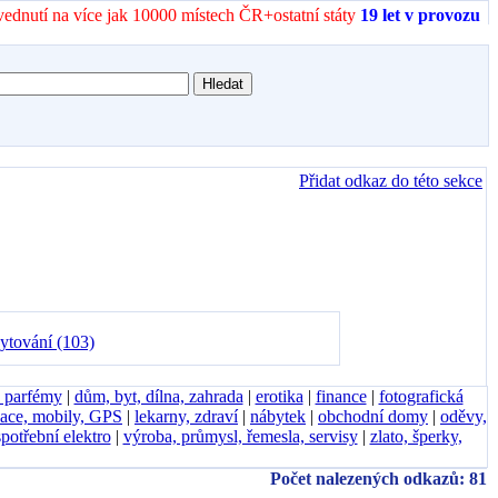
vednutí na více jak 10000 místech ČR+ostatní státy
19 let v provozu
Přidat odkaz do této sekce
ytování (103)
, parfémy
|
dům, byt, dílna, zahrada
|
erotika
|
finance
|
fotografická
ace, mobily, GPS
|
lekarny, zdraví
|
nábytek
|
obchodní domy
|
oděvy,
spotřební elektro
|
výroba, průmysl, řemesla, servisy
|
zlato, šperky,
Počet nalezených odkazů: 81