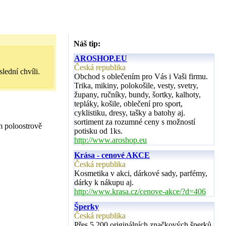
Náš tip:
AROSHOP.EU
Česká republika
lední chvíli.
Obchod s oblečením pro Vás i Vaši firmu.
Trika, mikiny, polokošile, vesty, svetry,
župany, ručníky, bundy, šortky, kalhoty,
tepláky, košile, oblečení pro sport,
cyklistiku, dresy, tašky a batohy aj.
sortiment za rozumné ceny s možností
m poloostrově
potisku od 1ks.
http://www.aroshop.eu
Krása - cenové AKCE
Česká republika
Kosmetika v akci, dárkové sady, parfémy,
dárky k nákupu aj.
http://www.krasa.cz/cenove-akce/?d=406
Šperky
Česká republika
Přes 5 200 originálních značkových šperků