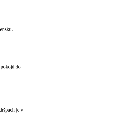
vensku.
 pokojů do
dršpach je v