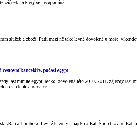
e zážitek na který se nezapomíná.
trum služeb a zboží. Patří mezi ně také levné dovolené u moře, víkendo
d cestovní kanceláře, počasí egypt
ezdy last minute egypt, řecko, dovolená léto 2010, 2011, zájezdy last m
čedok.cz, ck alexandria.cz
sku,Bali a Lomboku.Levné letenky Thajsko a Bali.Šnorchlování Bali a