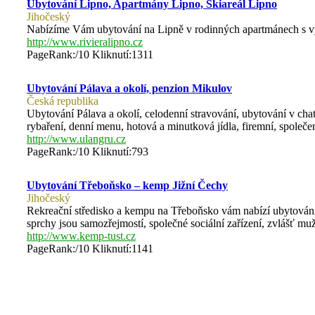
Ubytování Lipno, Apartmány Lipno, Skiareál Lipno
Jihočeský
Nabízíme Vám ubytování na Lipně v rodinných apartmánech s vý
http://www.rivieralipno.cz
PageRank:/10 Kliknutí:1311
Ubytování Pálava a okolí, penzion Mikulov
Česká republika
Ubytování Pálava a okolí, celodenní stravování, ubytování v ch
rybaření, denní menu, hotová a minutková jídla, firemní, společe
http://www.ulangru.cz
PageRank:/10 Kliknutí:793
Ubytování Třeboňsko – kemp Jižní Čechy
Jihočeský
Rekreační středisko a kempu na Třeboňsko vám nabízí ubytování 
sprchy jsou samozřejmostí, společné sociální zařízení, zvlášť mu
http://www.kemp-tust.cz
PageRank:/10 Kliknutí:1141