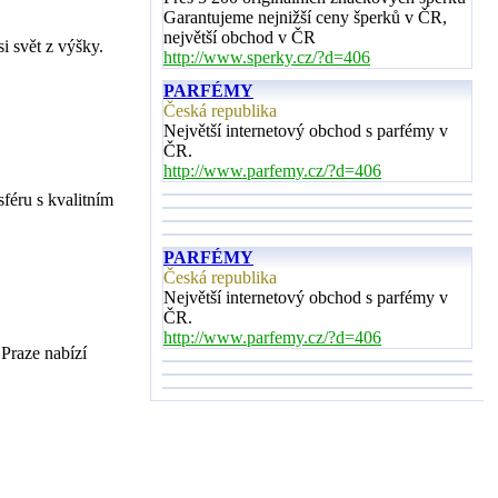
Garantujeme nejnižší ceny šperků v ČR,
největší obchod v ČR
i svět z výšky.
http://www.sperky.cz/?d=406
PARFÉMY
Česká republika
Největší internetový obchod s parfémy v
ČR.
http://www.parfemy.cz/?d=406
féru s kvalitním
PARFÉMY
Česká republika
Největší internetový obchod s parfémy v
ČR.
http://www.parfemy.cz/?d=406
Praze nabízí