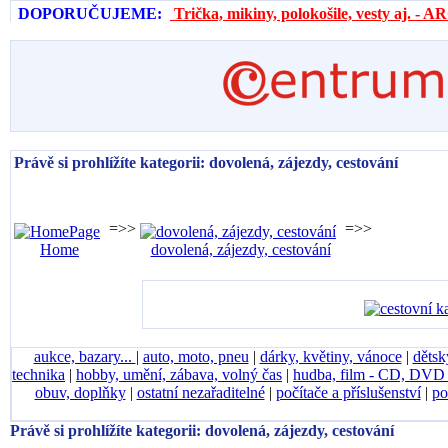
DOPORUČUJEME:
Trička, mikiny, polokošile, vesty aj. 
Právě si prohlížíte kategorii: dovolená, zájezdy, cestování
=>>
=>>
Home
dovolená, zájezdy, cestování
aukce, bazary...
|
auto, moto, pneu
|
dárky, květiny, vánoce
|
dětsk
technika
|
hobby, umění, zábava, volný čas
|
hudba, film - CD, DV
obuv, doplňky
|
ostatní nezařaditelné
|
počítače a příslušenství
|
po
Právě si prohlížíte kategorii: dovolená, zájezdy, cestování