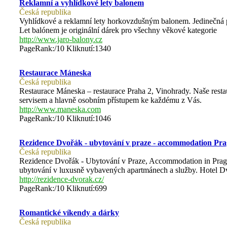
Reklamní a vyhlídkové lety balonem
Česká republika
Vyhlídkové a reklamní lety horkovzdušným balonem. Jedinečná př
Let balónem je originální dárek pro všechny věkové kategorie
http://www.jaro-balony.cz
PageRank:/10 Kliknutí:1340
Restaurace Máneska
Česká republika
Restaurace Máneska – restaurace Praha 2, Vinohrady. Naše restaur
servisem a hlavně osobním přístupem ke každému z Vás.
http://www.maneska.com
PageRank:/10 Kliknutí:1046
Rezidence Dvořák - ubytování v praze - accommodation Pr
Česká republika
Rezidence Dvořák - Ubytování v Praze, Accommodation in Pragu
ubytování v luxusně vybavených apartmánech a služby. Hotel D
http://rezidence-dvorak.cz/
PageRank:/10 Kliknutí:699
Romantické víkendy a dárky
Česká republika