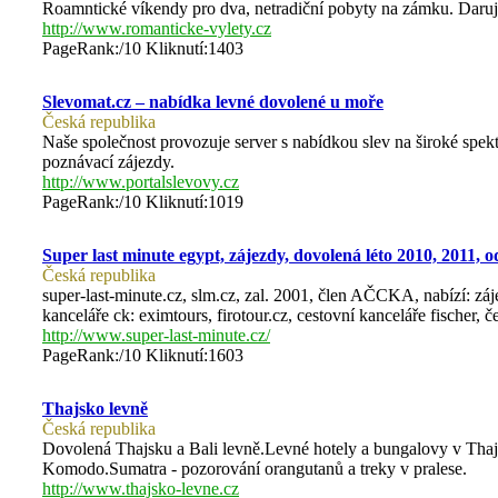
Roamntické víkendy pro dva, netradiční pobyty na zámku. Darujt
http://www.romanticke-vylety.cz
PageRank:/10 Kliknutí:1403
Slevomat.cz – nabídka levné dovolené u moře
Česká republika
Naše společnost provozuje server s nabídkou slev na široké spek
poznávací zájezdy.
http://www.portalslevovy.cz
PageRank:/10 Kliknutí:1019
Super last minute egypt, zájezdy, dovolená léto 2010, 2011, o
Česká republika
super-last-minute.cz, slm.cz, zal. 2001, člen AČCKA, nabízí: záj
kanceláře ck: eximtours, firotour.cz, cestovní kanceláře fischer, 
http://www.super-last-minute.cz/
PageRank:/10 Kliknutí:1603
Thajsko levně
Česká republika
Dovolená Thajsku a Bali levně.Levné hotely a bungalovy v Thaj
Komodo.Sumatra - pozorování orangutanů a treky v pralese.
http://www.thajsko-levne.cz