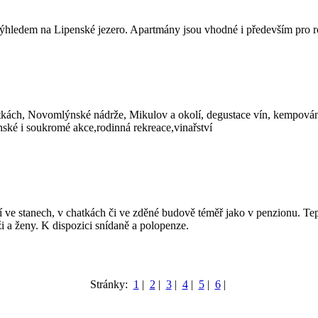
hledem na Lipenské jezero. Apartmány jsou vhodné i především pro ro
atkách, Novomlýnské nádrže, Mikulov a okolí, degustace vín, kempován
nské i soukromé akce,rodinná rekreace,vinařství
ve stanech, v chatkách či ve zděné budově téměř jako v penzionu. Te
ži a ženy. K dispozici snídaně a polopenze.
Stránky:
1
|
2
|
3
|
4
|
5
|
6
|