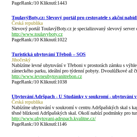
PageRank:/10 Kliknutí:1443
ToulavýBoty.cz: Slevový portál pro cestovatele s akční nabí
Česká republika
Slevový portál ToulavýBoty.cz je specializovaný slevový server
http://www.toulavyboty.cz
PageRank:/10 Kliknutí:1022
Turistická ubytování Třeboň – SOS
Jihočeský
Nabízíme levné ubytování v Třeboni v prostorách zámku s výhle
zámeckého parku, ideální pro týdenní pobyty. Dvoulůžkové až č
http://www.levneubytovanitrebon.cz
PageRank:/10 Kliknutí:1038
Ubytování Adršpach - U Studánky v soukromí - ubytování 
Česká republika
Nabízíme ubytování v soukromí v centru Adršpašských skal s ka
těsné blízkosti Adršpašských skal. Okolí nabízí podmínky pro turi
http://www.ubytovani-adrspach.kvalitne.cz/
PageRank:/10 Kliknutí:1146