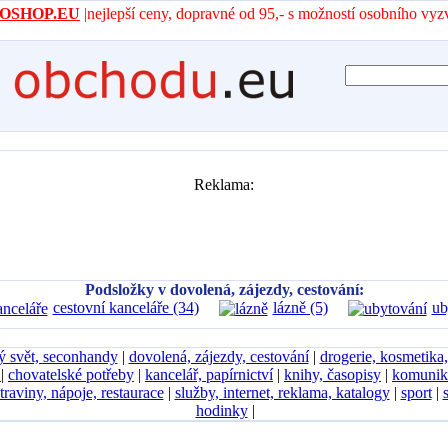
- AROSHOP.EU
|nejlepší ceny, dopravné od 95,- s možností osobního vyz
Reklama:
Podsložky v dovolená, zájezdy, cestování:
cestovní kanceláře (34)
lázně (5)
ub
ý svět, seconhandy
|
dovolená, zájezdy, cestování
|
drogerie, kosmetika
D
|
chovatelské potřeby
|
kancelář, papírnictví
|
knihy, časopisy
|
komunik
traviny, nápoje, restaurace
|
služby, internet, reklama, katalogy
|
sport
|
hodinky
|