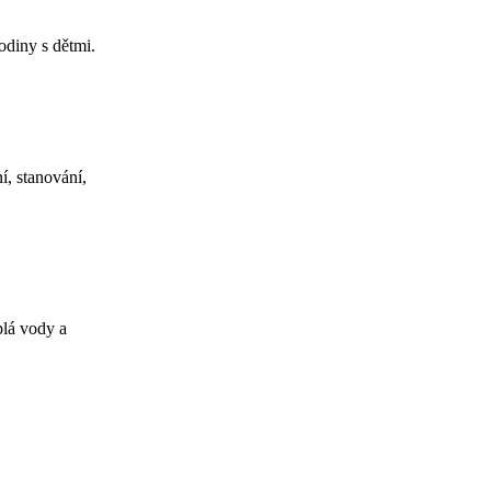
diny s dětmi.
í, stanování,
plá vody a