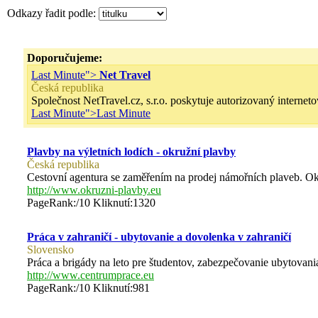
Odkazy řadit podle:
Doporučujeme:
Last Minute">
Net Travel
Česká republika
Společnost NetTravel.cz, s.r.o. poskytuje autorizovaný interneto
Last Minute">
Last Minute
Plavby na výletních lodích - okružní plavby
Česká republika
Cestovní agentura se zaměřením na prodej námořních plaveb. Ok
http://www.okruzni-plavby.eu
PageRank:/10 Kliknutí:1320
Práca v zahraničí - ubytovanie a dovolenka v zahraničí
Slovensko
Práca a brigády na leto pre študentov, zabezpečovanie ubytovania,
http://www.centrumprace.eu
PageRank:/10 Kliknutí:981