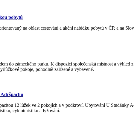
dkou pobytů
 orientovaný na oblast cestování a akční nabídku pobytů v ČR a na Slo
dem do zámeckého parku. K dispozici společenská místnost a výhled z
tyřlůžkové pokoje, pohodlně zařízené a vybavené.
v Adršpachu
pacitou 12 lůžek ve 2 pokojích a v podkroví. Ubytování U Studánky A
stiku, cykloturistiku a lyžování.