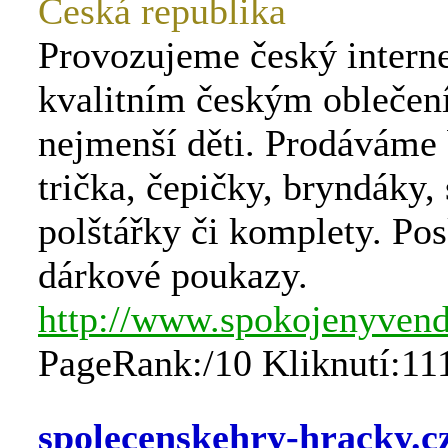
Česká republika
Provozujeme český intern
kvalitním českým oblečen
nejmenší děti. Prodáváme 
trička, čepičky, bryndáky,
polštářky či komplety. Po
dárkové poukazy.
http://www.spokojenyvend
PageRank:/10 Kliknutí:11
spolecenskehry-hracky.c