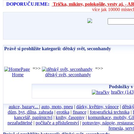
DOPORUČUJEME:
Trička, mikiny, polokošile, vesty aj. 
více jak 10000 místec
Právě si prohlížíte kategorii: dětský svět, seconhandy
=>>
=>>
Home
dětský svět, seconhandy
Podsložky v 
hračky (143
aukce, bazary...
|
auto, moto, pneu
|
dárky, květiny, vánoce
|
dětský
dům, byt, dílna, zahrada
|
erotika
|
finance
|
fotografická technika
|
kancelář, papírnictví
|
knihy, časopisy
|
komunikace, mobily, G
nezařaditelné
|
počítače a příslušenství
|
potraviny, nápoje, restaura
řemesla, serv