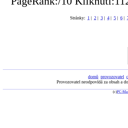
PageRank:/10 Kliknutí:11
Stránky:
1
|
2
|
3
|
4
|
5
|
6
|
domů
provozovatel
Provozovatel neodpovídá za obsah a dos
(c)
PC-Ma