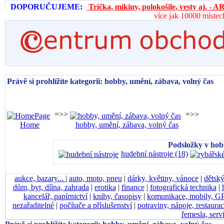
DOPORUČUJEME:
Trička, mikiny, polokošile, vesty aj. 
více jak 10000 místec
Právě si prohlížíte kategorii: hobby, umění, zábava, volný čas
=>>
=>>
Home
hobby, umění, zábava, volný čas
Podsložky v hobb
hudební nástroje (18)
aukce, bazary...
|
auto, moto, pneu
|
dárky, květiny, vánoce
|
dětský
dům, byt, dílna, zahrada
|
erotika
|
finance
|
fotografická technika
|
kancelář, papírnictví
|
knihy, časopisy
|
komunikace, mobily, G
nezařaditelné
|
počítače a příslušenství
|
potraviny, nápoje, restaura
řemesla, serv