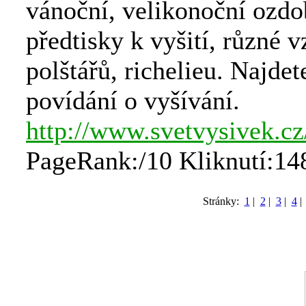
vánoční, velikonoční ozdo
předtisky k vyšití, různé 
polštářů, richelieu. Najdet
povídání o vyšívání.
http://www.svetvysivek.cz
PageRank:/10 Kliknutí:14
Stránky:
1
|
2
|
3
|
4