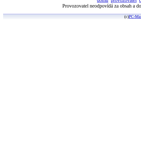
domů
provozovatel
Provozovatel neodpovídá za obsah a dos
(c)
PC-Ma