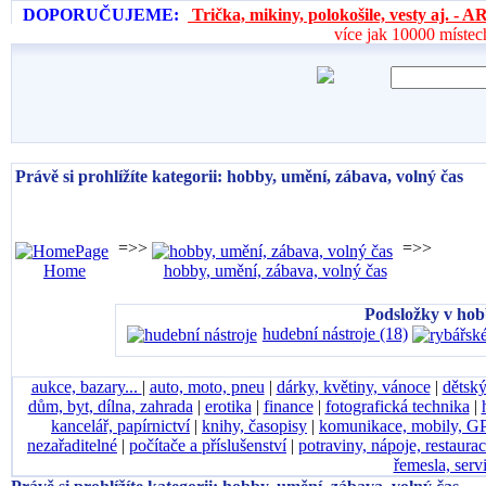
DOPORUČUJEME:
Trička, mikiny, polokošile, vesty aj. 
více jak 10000 místec
Právě si prohlížíte kategorii: hobby, umění, zábava, volný čas
=>>
=>>
Home
hobby, umění, zábava, volný čas
Podsložky v hobb
hudební nástroje (18)
aukce, bazary...
|
auto, moto, pneu
|
dárky, květiny, vánoce
|
dětský
dům, byt, dílna, zahrada
|
erotika
|
finance
|
fotografická technika
|
kancelář, papírnictví
|
knihy, časopisy
|
komunikace, mobily, G
nezařaditelné
|
počítače a příslušenství
|
potraviny, nápoje, restaura
řemesla, serv