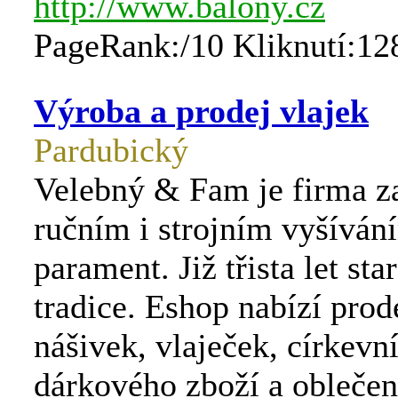
http://www.balony.cz
PageRank:/10 Kliknutí:12
Výroba a prodej vlajek
Pardubický
Velebný & Fam je firma za
ručním i strojním vyšíván
parament. Již třista let sta
tradice. Eshop nabízí prode
nášivek, vlaječek, církevní
dárkového zboží a oblečen