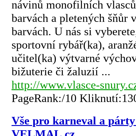
návinů monofilních vlasců
barvách a pletených šňůr 
barvách. U nás si vyberete,
sportovní rybář(ka), aranž
učitel(ka) výtvarné výcho
bižuterie či žaluzií ...
http://www.vlasce-snury.c
PageRank:/10 Kliknutí:13
Vše pro karneval a párty
VELMAL.cz