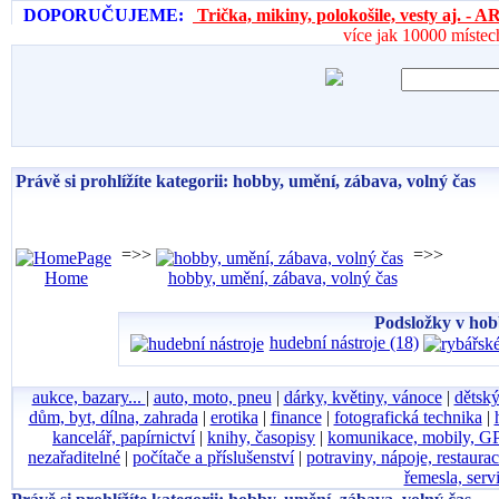
DOPORUČUJEME:
Trička, mikiny, polokošile, vesty aj. 
více jak 10000 místec
Právě si prohlížíte kategorii: hobby, umění, zábava, volný čas
=>>
=>>
Home
hobby, umění, zábava, volný čas
Podsložky v hobb
hudební nástroje (18)
aukce, bazary...
|
auto, moto, pneu
|
dárky, květiny, vánoce
|
dětský
dům, byt, dílna, zahrada
|
erotika
|
finance
|
fotografická technika
|
kancelář, papírnictví
|
knihy, časopisy
|
komunikace, mobily, G
nezařaditelné
|
počítače a příslušenství
|
potraviny, nápoje, restaura
řemesla, serv