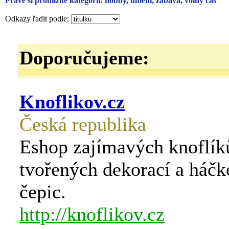
Právě si prohlížíte kategorii: hobby, umění, zábava, volný čas
Odkazy řadit podle:
Doporučujeme:
Knoflikov.cz
Česká republika
Eshop zajímavých knoflík
tvořených dekorací a háč
čepic.
http://knoflikov.cz