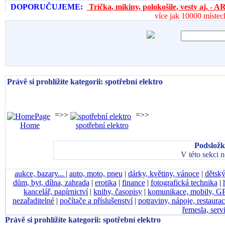
DOPORUČUJEME:
Trička, mikiny, polokošile, vesty aj. 
více jak 10000 místec
Právě si prohlížíte kategorii: spotřební elektro
=>>
=>>
Home
spotřební elektro
Podsložk
V této sekci 
aukce, bazary...
|
auto, moto, pneu
|
dárky, květiny, vánoce
|
dětský
dům, byt, dílna, zahrada
|
erotika
|
finance
|
fotografická technika
|
kancelář, papírnictví
|
knihy, časopisy
|
komunikace, mobily, G
nezařaditelné
|
počítače a příslušenství
|
potraviny, nápoje, restaura
řemesla, serv
Právě si prohlížíte kategorii: spotřební elektro