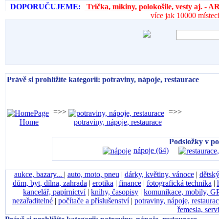
DOPORUČUJEME:
Trička, mikiny, polokošile, vesty aj. 
více jak 10000 místec
Právě si prohlížíte kategorii: potraviny, nápoje, restaurace
=>>
=>>
Home
potraviny, nápoje, restaurace
Podsložky v po
nápoje (64)
aukce, bazary...
|
auto, moto, pneu
|
dárky, květiny, vánoce
|
dětský
dům, byt, dílna, zahrada
|
erotika
|
finance
|
fotografická technika
|
kancelář, papírnictví
|
knihy, časopisy
|
komunikace, mobily, G
nezařaditelné
|
počítače a příslušenství
|
potraviny, nápoje, restaura
řemesla, serv