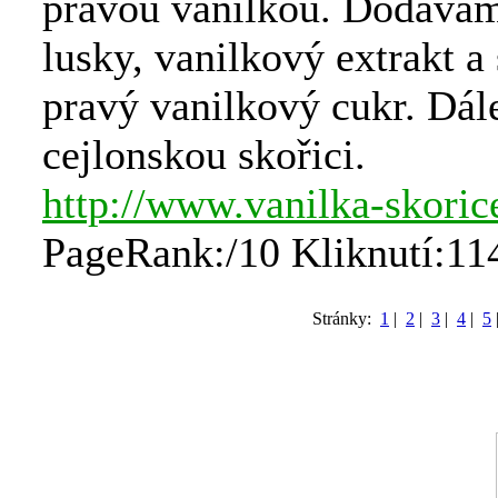
pravou vanilkou. Dodávám
lusky, vanilkový extrakt a
pravý vanilkový cukr. Dál
cejlonskou skořici.
http://www.vanilka-skoric
PageRank:/10 Kliknutí:11
Stránky:
1
|
2
|
3
|
4
|
5