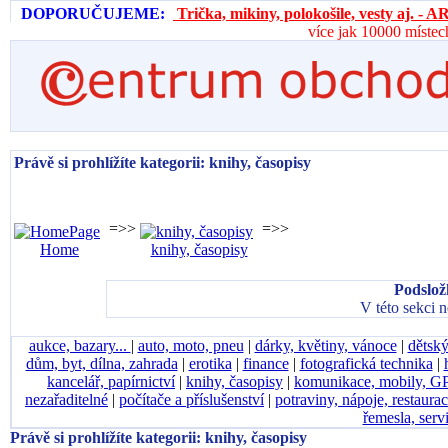
DOPORUČUJEME:
Trička, mikiny, polokošile, vesty aj. 
více jak 10000 místec
Právě si prohlížíte kategorii: knihy, časopisy
=>>
=>>
Home
knihy, časopisy
Podslož
V této sekci 
aukce, bazary...
|
auto, moto, pneu
|
dárky, květiny, vánoce
|
dětský
dům, byt, dílna, zahrada
|
erotika
|
finance
|
fotografická technika
|
kancelář, papírnictví
|
knihy, časopisy
|
komunikace, mobily, G
nezařaditelné
|
počítače a příslušenství
|
potraviny, nápoje, restaura
řemesla, serv
Právě si prohlížíte kategorii: knihy, časopisy