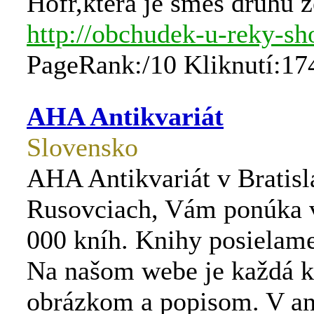
Hofr,která je směs druhů z
http://obchudek-u-reky-sh
PageRank:/10 Kliknutí:17
AHA Antikvariát
Slovensko
AHA Antikvariát v Bratisl
Rusovciach, Vám ponúka v
000 kníh. Knihy posielame
Na našom webe je každá k
obrázkom a popisom. V ant