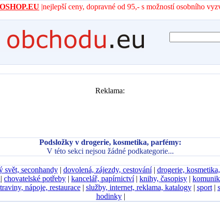
- AROSHOP.EU
|nejlepší ceny, dopravné od 95,- s možností osobního vyz
Reklama:
Podsložky v drogerie, kosmetika, parfémy:
V této sekci nejsou žádné podkategorie...
ý svět, seconhandy
|
dovolená, zájezdy, cestování
|
drogerie, kosmetika
D
|
chovatelské potřeby
|
kancelář, papírnictví
|
knihy, časopisy
|
komunik
traviny, nápoje, restaurace
|
služby, internet, reklama, katalogy
|
sport
|
hodinky
|