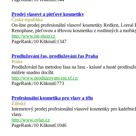
Prodej vlasové a pleťové kosmetiky
Česká republika
On-line prodej profesionální vlasové kosmetiky Redken, Loreal E
Renophase, pleťovou a tělovou kosmetiku z rostlinných a mořsk
http://www.hit-shop.cz
PageRank:/10 Kliknutí:1347
Prodlužování řas, prodlužování řas Praha
Praha
Prodlužování řas metodou řasa na řasu - krásné a husté prodlouže
můžete snadno docílit.
http://www.prodluzovani-ras.xf.cz/
PageRank:/10 Kliknutí:773
Profesionální kosmetika pro vlasy a tělo
Zlínský
Internetový prodej profesionální vlasové kosmetiky pro kadeřnick
vlasy.
http://www.ovlas.cz
PageRank:/10 Kliknutí:1046