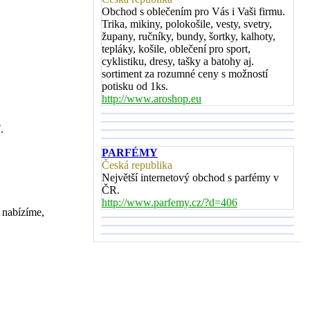
Obchod s oblečením pro Vás i Vaši firmu.
Trika, mikiny, polokošile, vesty, svetry,
župany, ručníky, bundy, šortky, kalhoty,
tepláky, košile, oblečení pro sport,
cyklistiku, dresy, tašky a batohy aj.
sortiment za rozumné ceny s možností
potisku od 1ks.
http://www.aroshop.eu
.
PARFÉMY
Česká republika
Největší internetový obchod s parfémy v
ČR.
http://www.parfemy.cz/?d=406
 nabízíme,