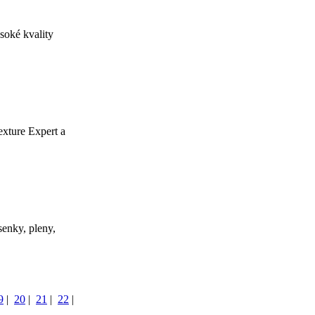
soké kvality
exture Expert a
enky, pleny,
9
|
20
|
21
|
22
|