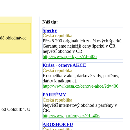
Náš tip:
Šperky
Česká republika
ždé objednávce
Přes 5 200 originálních značkových šperků
Garantujeme nejnižší ceny šperků v ČR,
největší obchod v ČR
http://www.sperky.cz/?d=406
Krása - cenové AKCE
Česká republika
Kosmetika v akci, dárkové sady, parfémy,
dárky k nákupu aj.
http://www.krasa.cz/cenove-akce/?d=406
PARFÉMY
Česká republika
Největší internetový obchod s parfémy v
y od Colourb4. U
ČR.
http://www.parfemy.cz/?d=406
AROSHOP.EU
Česká republika