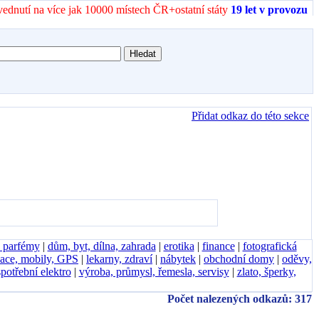
vednutí na více jak 10000 místech ČR+ostatní státy
19 let v provozu
Přidat odkaz do této sekce
, parfémy
|
dům, byt, dílna, zahrada
|
erotika
|
finance
|
fotografická
ace, mobily, GPS
|
lekarny, zdraví
|
nábytek
|
obchodní domy
|
oděvy,
spotřební elektro
|
výroba, průmysl, řemesla, servisy
|
zlato, šperky,
Počet nalezených odkazů: 317