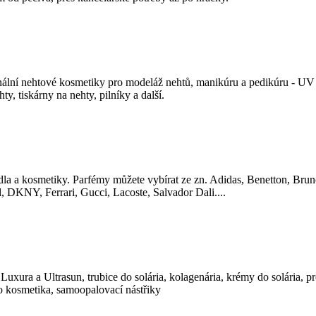
nální nehtové kosmetiky pro modeláž nehtů, manikúru a pedikúru - UV 
ty, tiskárny na nehty, pilníky a další.
la a kosmetiky. Parfémy můžete vybírat ze zn. Adidas, Benetton, Bru
, DKNY, Ferrari, Gucci, Lacoste, Salvador Dali....
ia Luxura a Ultrasun, trubice do solária, kolagenária, krémy do solária, pr
o kosmetika, samoopalovací nástřiky