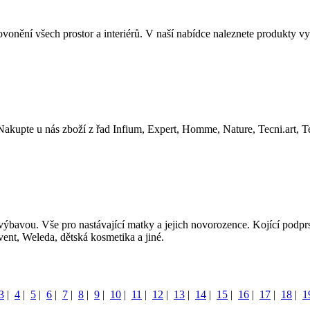
vonění všech prostor a interiérů. V naší nabídce naleznete produkty vy
Nakupte u nás zboží z řad Infium, Expert, Homme, Nature, Tecni.art, T
avou. Vše pro nastávající matky a jejich novorozence. Kojící podprs
ent, Weleda, dětská kosmetika a jiné.
3
|
4
|
5
|
6
|
7
|
8
|
9
|
10
|
11
|
12
|
13
|
14
|
15
|
16
|
17
|
18
|
1