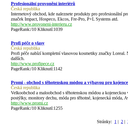
Profesionální provonění interiérů
Česká republika
Internetový obchod, kde naleznete produkty pro profesionální pro
značek Impact, Hospeco, Ekcos, Fre-Pro, P+L Systems atd.
http://www.provoneni-interieru.cz
PageRank:/10 Kliknutí:1039
Profi péče o vlasy
Česká republika
Profi péče nabízí kompletní vlasovou kosmetiky značky Loreal. 
dalších.
http://www.profipece.cz
PageRank:/10 Kliknutí:1142
Promi - obchod s těhotenskou módou a výbavou pro kojence
Česká republika
Velkoobchod a maloobchod s těhotenskou módou a kojeneckou výb
postýlky, monitory dechu, móda pro těhotné, kojenecká móda, Av
http://www.promi.cz
PageRank:/10 Kliknutí:1255
Stránky:
1
|
2
|