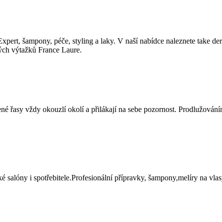
xpert, šampony, péče, styling a laky. V naší nabídce naleznete take d
ých výtažků France Laure.
né řasy vždy okouzlí okolí a přilákají na sebe pozornost. Prodlužování
é salóny i spotřebitele.Profesionální přípravky, šampony,melíry na vlas