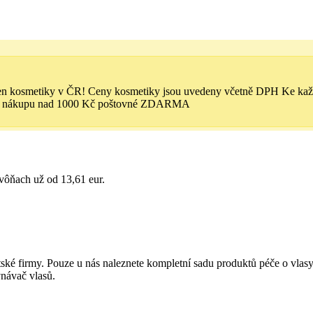
 cen kosmetiky v ČR! Ceny kosmetiky jsou uvedeny včetně DPH Ke ka
Při nákupu nad 1000 Kč poštovné ZDARMA
vôňach už od 13,61 eur.
ské firmy. Pouze u nás naleznete kompletní sadu produktů péče o vlas
vnávač vlasů.