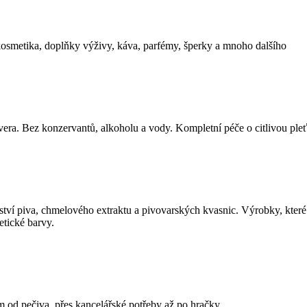
kosmetika, doplňky výživy, káva, parfémy, šperky a mnoho dalšího
era. Bez konzervantů, alkoholu a vody. Kompletní péče o citlivou pleť
tví piva, chmelového extraktu a pivovarských kvasnic. Výrobky, které
tické barvy.
od pečiva, přes kancelářské potřeby až po hračky.