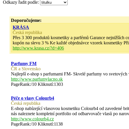
Odkazy řadit podle:
Doporučujeme:
KRÁSA
Česká republika
Přes 3 300 produktů kosmetiky a parfémů Garance nejnižších
kupón na slevu 3 % Ke každé objednávce vzorek kosmetiky 
http://www.krasa.cz/?d=406
Parfumy FM
ČR a Slovensko
Najlepší e-shop s parfumami FM- Skvelé parfumy vo svetových 
http://www.parfumylacno.sk
PageRank:/10 Kliknutí:1303
Péče o vlasy Colourb4
Česká republika
E-shop nabízející vlasovou kosmetiku Colourb4 od zavedené brit
nás naleznete kompletní portfolio od odbarvovače vlasů po naro
http://www.colourb4.cz
PageRank:/10 Kliknutí:1138