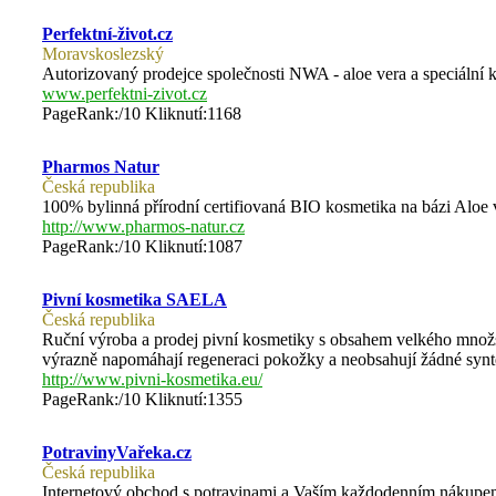
Perfektní-život.cz
Moravskoslezský
Autorizovaný prodejce společnosti NWA - aloe vera a speciální 
www.perfektni-zivot.cz
PageRank:/10 Kliknutí:1168
Pharmos Natur
Česká republika
100% bylinná přírodní certifiovaná BIO kosmetika na bázi Aloe v
http://www.pharmos-natur.cz
PageRank:/10 Kliknutí:1087
Pivní kosmetika SAELA
Česká republika
Ruční výroba a prodej pivní kosmetiky s obsahem velkého množs
výrazně napomáhají regeneraci pokožky a neobsahují žádné synte
http://www.pivni-kosmetika.eu/
PageRank:/10 Kliknutí:1355
PotravinyVařeka.cz
Česká republika
Internetový obchod s potravinami a Vaším každodenním nákupem 