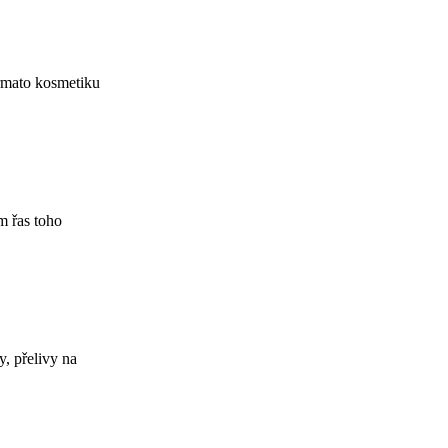
ermato kosmetiku
m řas toho
y, přelivy na