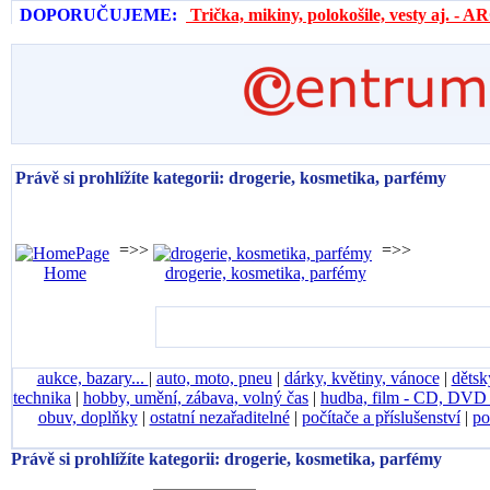
DOPORUČUJEME:
Trička, mikiny, polokošile, vesty aj. 
Právě si prohlížíte kategorii: drogerie, kosmetika, parfémy
=>>
=>>
Home
drogerie, kosmetika, parfémy
aukce, bazary...
|
auto, moto, pneu
|
dárky, květiny, vánoce
|
dětsk
technika
|
hobby, umění, zábava, volný čas
|
hudba, film - CD, DV
obuv, doplňky
|
ostatní nezařaditelné
|
počítače a příslušenství
|
po
Právě si prohlížíte kategorii: drogerie, kosmetika, parfémy