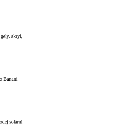
gely, akryl,
no Banani,
odej solární