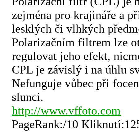
Polarizační filtr (CPL) je 
zejména pro krajináře a př
lesklých či vlhkých předm
Polarizačním filtrem lze o
regulovat jeho efekt, nicm
CPL je závislý i na úhlu sv
Nefunguje vůbec při focení
slunci.
http://www.vffoto.com
PageRank:/10 Kliknutí:12