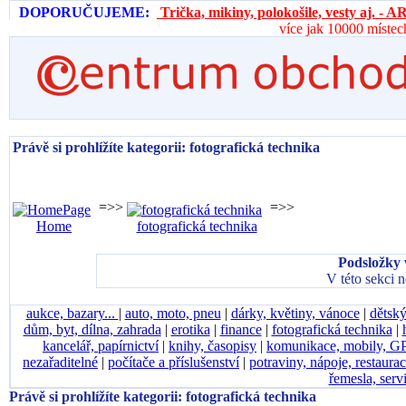
DOPORUČUJEME:
Trička, mikiny, polokošile, vesty aj. 
více jak 10000 místec
Právě si prohlížíte kategorii: fotografická technika
=>>
=>>
Home
fotografická technika
Podsložky 
V této sekci 
aukce, bazary...
|
auto, moto, pneu
|
dárky, květiny, vánoce
|
dětský
dům, byt, dílna, zahrada
|
erotika
|
finance
|
fotografická technika
|
kancelář, papírnictví
|
knihy, časopisy
|
komunikace, mobily, G
nezařaditelné
|
počítače a příslušenství
|
potraviny, nápoje, restaura
řemesla, serv
Právě si prohlížíte kategorii: fotografická technika