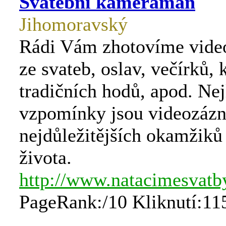
Svatební kameraman
Jihomoravský
Rádi Vám zhotovíme vid
ze svateb, oslav, večírků, k
tradičních hodů, apod. Nej
vzpomínky jsou videozáz
nejdůležitějších okamžiků
života.
http://www.natacimesvatby
PageRank:/10 Kliknutí:11