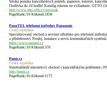
Široká ponuka kancelárskych potrieb, papierov, tonerov, kance
Dodávka do 24 hodín! Katalóg zdarma na vyžiadanie. OTTO Offic
http://www.otto-office.com/oosk
PageRank:/10 Kliknutí:1838
PanaTEL telefonní ústředny Panasonic
Česká republika
Specializovaný obchod a servisní středisko pro telefonní ústředn
a příslušenství. Prodej, instalace a servis komunikačních systémů
https://www.panatel.cz
PageRank:/10 Kliknutí:376
Papír.cz
Česká republika
Nejobsáhlejší internetový obchod s kancelářskými potřebami | PA
http://papir.cz
PageRank:/10 Kliknutí:1175