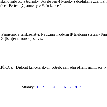
lárskeho nábytku a techniky. Skvelé ceny! Ponuky s doplnkami zdarma!
e - Perfektný partner pre Vašu kanceláriu!
y Panasonic a příslušenství. Nabízíme moderní IP telefonní systémy Pan
. Zajišťujeme nonstop servis.
PÍR.CZ - Diskont kancelářských potřeb, náhradní plnění, archivace, ka
Stránky:
1
|
2
|
3
|
4
|
5
|
6
|
7
|
8
|
9
|