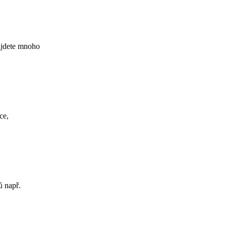
najdete mnoho
ce,
ů např.