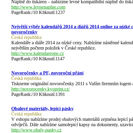
Náplně do tiskáren – nabízíme levné kompatibilní náplně d
http://www.levnenaplne.com
PageRank:/10 Kliknutí:1237
Největší výběr kalendářů 2014 a diářů 2014 online za nízké 
novoročenky
Česká republika
Kalendáře a diáře 2014 za nízké ceny. Nabízíme nástěnné kalendář
největším počtem položek v České republice.
http://www.kalendareone.cz
PageRank:/10 Kliknutí:1147
Novoročenky a PF, novoroční přání
Česká republika
Tiskneme originální novoročenky 2011 s Vaším firemním logem a 
http://novorocenky.kyoprint.cz/
PageRank:/10 Kliknutí:1391
Obalové materiály, lepicí pásky
Česká republika
V eshopu nabízíme prodej obalových materiálů zejména lepicí pás
odvíječů. Dále nabízíme samolepicí kapsy na dokumenty, uzavírat
http://www.obaly-pasky.cz