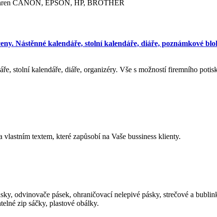
o tiskáren CANON, EPSON, HP, BROTHER
ceny. Nástěnné kalendáře, stolní kalendáře, diáře, poznámkové blo
e, stolní kalendáře, diáře, organizéry. Vše s možností firemního potis
vlastním textem, které zapůsobí na Vaše bussiness klienty.
ky, odvinovače pásek, ohraničovací nelepivé pásky, strečové a bublink
elné zip sáčky, plastové obálky.