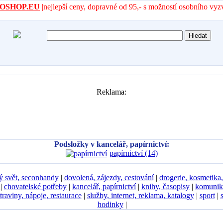
- AROSHOP.EU
|nejlepší ceny, dopravné od 95,- s možností osobního vyz
Reklama:
Podsložky v kancelář, papírnictví:
papírnictví (14)
ý svět, seconhandy
|
dovolená, zájezdy, cestování
|
drogerie, kosmetika
D
|
chovatelské potřeby
|
kancelář, papírnictví
|
knihy, časopisy
|
komunik
traviny, nápoje, restaurace
|
služby, internet, reklama, katalogy
|
sport
|
hodinky
|