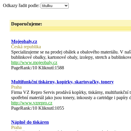
Odkazy řadit podle:
Doporučujeme:
Mojeobaly.cz
Česká republika
Specializujeme se na prodej obálek a obalového materiálu. V naš
bublinkové obalky, kartonové obaly, izolepy, stretch a bublinkové
http://www.mojeobaly.cz
PageRank:/10 Kliknutí:1588
Multifunkční tiskárny, kopírky, skartovačky, tonery
Praha
Firma VZ Repro Servis prodává kopírky, tiskárny, multifunkční ti
spotřební materiál jako jsou tonery, inkousty a cartridge i papíry 
http://www.vzrepro.cz
PageRank:/10 Kliknutí:1055
Náplně do tiskáren
Praha