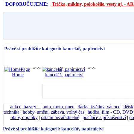
DOPORUČUJEME:
Trička, mikiny, polokošile, vesty aj. 
Právě si prohlížíte kategorii: kancelář, papírnictví
=>>
=>>
Home
kancelář, papírnictví
aukce, bazary...
|
auto, moto, pneu
|
dárky, květiny, vánoce
|
dětsk
technika
|
hobby, umění, zábava, volný čas
|
hudba, film - CD, DV
obuv, doplňky
|
ostatní nezařaditelné
|
počítače a příslušenství
|
po
Právě si prohlížíte kategorii: kancelář, papírnictví