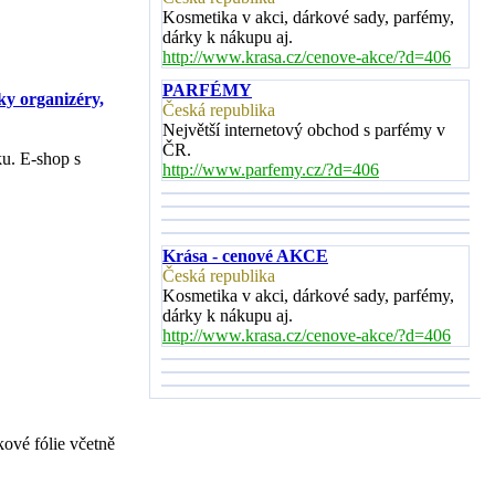
Kosmetika v akci, dárkové sady, parfémy,
dárky k nákupu aj.
http://www.krasa.cz/cenove-akce/?d=406
PARFÉMY
ky organizéry,
Česká republika
Největší internetový obchod s parfémy v
ČR.
ku. E-shop s
http://www.parfemy.cz/?d=406
Krása - cenové AKCE
Česká republika
Kosmetika v akci, dárkové sady, parfémy,
dárky k nákupu aj.
http://www.krasa.cz/cenove-akce/?d=406
ové fólie včetně