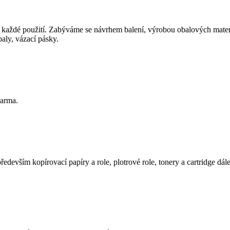
o každé použití. Zabýváme se návrhem balení, výrobou obalových materi
baly, vázací pásky.
arma.
evším kopírovací papíry a role, plotrové role, tonery a cartridge dál