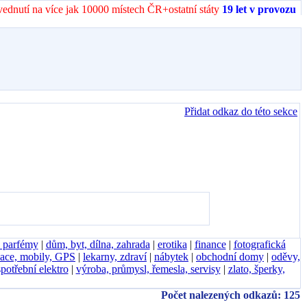
vednutí na více jak 10000 místech ČR+ostatní státy
19 let v provozu
Přidat odkaz do této sekce
, parfémy
|
dům, byt, dílna, zahrada
|
erotika
|
finance
|
fotografická
ace, mobily, GPS
|
lekarny, zdraví
|
nábytek
|
obchodní domy
|
oděvy,
spotřební elektro
|
výroba, průmysl, řemesla, servisy
|
zlato, šperky,
Počet nalezených odkazů: 125