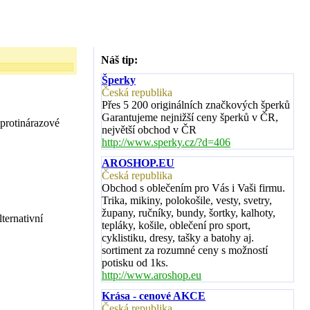
Náš tip:
Šperky
Česká republika
Přes 5 200 originálních značkových šperků
Garantujeme nejnižší ceny šperků v ČR,
 protinárazové
největší obchod v ČR
http://www.sperky.cz/?d=406
AROSHOP.EU
Česká republika
Obchod s oblečením pro Vás i Vaši firmu.
Trika, mikiny, polokošile, vesty, svetry,
župany, ručníky, bundy, šortky, kalhoty,
ternativní
tepláky, košile, oblečení pro sport,
cyklistiku, dresy, tašky a batohy aj.
sortiment za rozumné ceny s možností
potisku od 1ks.
http://www.aroshop.eu
Krása - cenové AKCE
Česká republika