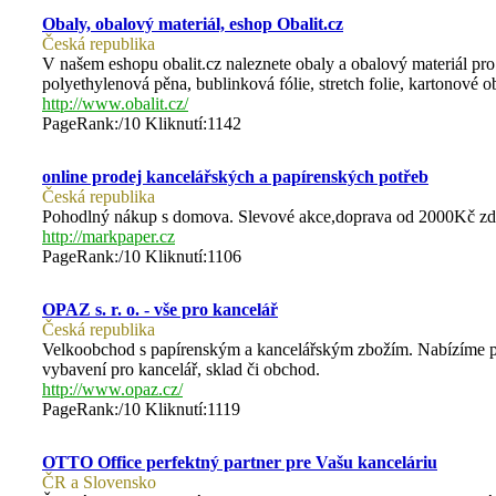
Obaly, obalový materiál, eshop Obalit.cz
Česká republika
V našem eshopu obalit.cz naleznete obaly a obalový materiál pr
polyethylenová pěna, bublinková fólie, stretch folie, kartonové o
http://www.obalit.cz/
PageRank:/10 Kliknutí:1142
online prodej kancelářských a papírenských potřeb
Česká republika
Pohodlný nákup s domova. Slevové akce,doprava od 2000Kč zd
http://markpaper.cz
PageRank:/10 Kliknutí:1106
OPAZ s. r. o. - vše pro kancelář
Česká republika
Velkoobchod s papírenským a kancelářským zbožím. Nabízíme před
vybavení pro kancelář, sklad či obchod.
http://www.opaz.cz/
PageRank:/10 Kliknutí:1119
OTTO Office perfektný partner pre Vašu kanceláriu
ČR a Slovensko