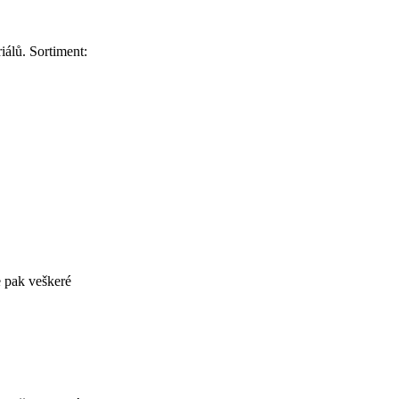
álů. Sortiment:
e pak veškeré