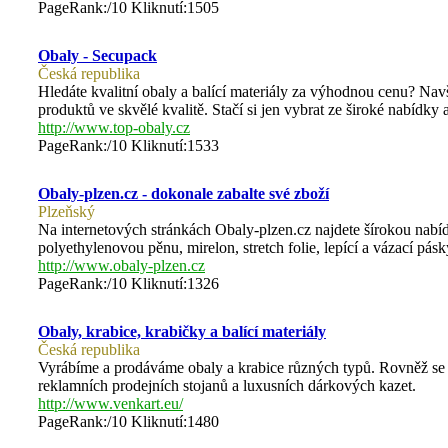
PageRank:/10 Kliknutí:1505
Obaly - Secupack
Česká republika
Hledáte kvalitní obaly a balící materiály za výhodnou cenu? Na
produktů ve skvělé kvalitě. Stačí si jen vybrat ze široké nabídky
http://www.top-obaly.cz
PageRank:/10 Kliknutí:1533
Obaly-plzen.cz - dokonale zabalte své zboží
Plzeňský
Na internetových stránkách Obaly-plzen.cz najdete šírokou nabí
polyethylenovou pěnu, mirelon, stretch folie, lepící a vázací pásk
http://www.obaly-plzen.cz
PageRank:/10 Kliknutí:1326
Obaly, krabice, krabičky a balící materiály
Česká republika
Vyrábíme a prodáváme obaly a krabice různých typů. Rovněž se 
reklamních prodejních stojanů a luxusních dárkových kazet.
http://www.venkart.eu/
PageRank:/10 Kliknutí:1480