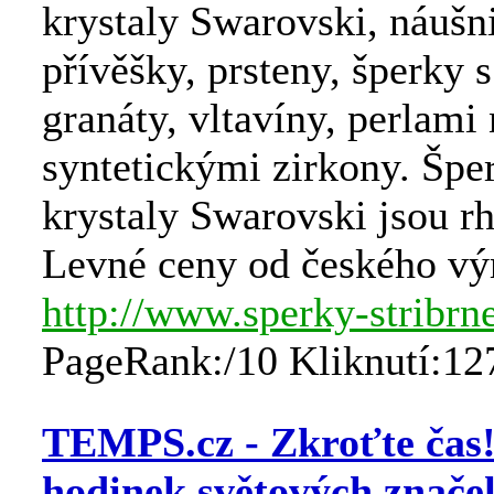
krystaly Swarovski, náušn
přívěšky, prsteny, šperky 
granáty, vltavíny, perlami
syntetickými zirkony. Špe
krystaly Swarovski jsou r
Levné ceny od českého vý
http://www.sperky-stribrne
PageRank:/10 Kliknutí:12
TEMPS.cz - Zkroťte čas
hodinek světových znače