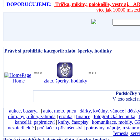
DOPORUČUJEME:
Trička, mikiny, polokošile, vesty aj. 
více jak 10000 místec
Právě si prohlížíte kategorii: zlato, šperky, hodinky
=>>
=>>
Home
zlato, šperky, hodinky
Podsložky v
V této sekci 
aukce, bazary...
|
auto, moto, pneu
|
dárky, květiny, vánoce
|
dětský
dům, byt, dílna, zahrada
|
erotika
|
finance
|
fotografická technika
|
kancelář, papírnictví
|
knihy, časopisy
|
komunikace, mobily, G
nezařaditelné
|
počítače a příslušenství
|
potraviny, nápoje, restaura
řemesla, serv
Právě si prohlížíte kategorii: zlato, šperky, hodinky