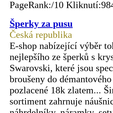
PageRank:/10 Kliknutí:98
Šperky za pusu
Česká republika
E-shop nabízející výběr t
nejlepšího ze šperků s kry
Swarovski, které jsou spec
broušeny do démantového 
pozlacené 18k zlatem... Š
sortiment zahrnuje náušnic
náhrdelníky, náramky, sety,