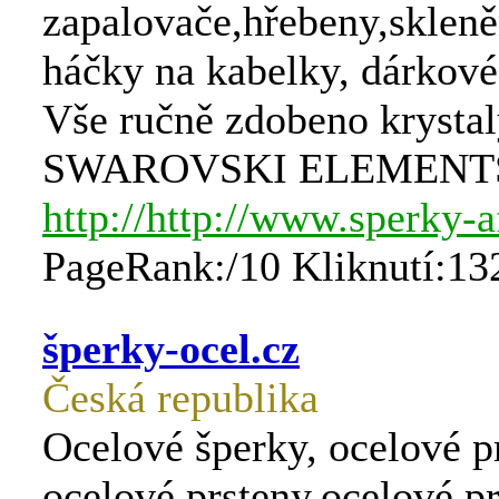
zapalovače,hřebeny,skleně
háčky na kabelky, dárkové
Vše ručně zdobeno krysta
SWAROVSKI ELEMENT
http://http://www.sperky-a
PageRank:/10 Kliknutí:13
šperky-ocel.cz
Česká republika
Ocelové šperky, ocelové p
ocelové prsteny,ocelové p