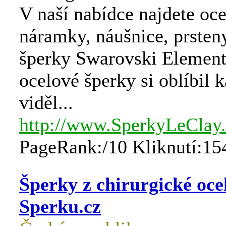
V naší nabídce najdete oc
náramky, náušnice, prsteny
šperky Swarovski Element
ocelové šperky si oblíbil 
viděl...
http://www.SperkyLeClay.
PageRank:/10 Kliknutí:15
Šperky z chirurgické oce
Sperku.cz