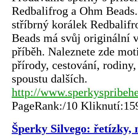
Redbalifrog a Ohm Beads
stříbrný korálek Redbalif
Beads má svůj originální
příběh. Naleznete zde moti
přírody, cestování, rodiny,
spoustu dalších.
http://www.sperkyspribeh
PageRank:/10 Kliknutí:15
Šperky Silvego: řetízky, 