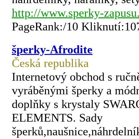
http://www.sperky-zapusu
PageRank:/10 Kliknutí:10
šperky-Afrodite
Česká republika
Internetový obchod s ručn
vyráběnými šperky a mód
doplňky s krystaly SWA
ELEMENTS. Sady
šperků,naušnice,náhrdelní