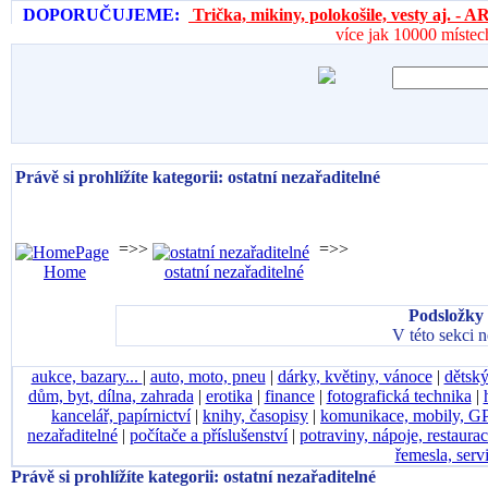
DOPORUČUJEME:
Trička, mikiny, polokošile, vesty aj. 
více jak 10000 místec
Právě si prohlížíte kategorii: ostatní nezařaditelné
=>>
=>>
Home
ostatní nezařaditelné
Podsložky 
V této sekci 
aukce, bazary...
|
auto, moto, pneu
|
dárky, květiny, vánoce
|
dětský
dům, byt, dílna, zahrada
|
erotika
|
finance
|
fotografická technika
|
kancelář, papírnictví
|
knihy, časopisy
|
komunikace, mobily, G
nezařaditelné
|
počítače a příslušenství
|
potraviny, nápoje, restaura
řemesla, serv
Právě si prohlížíte kategorii: ostatní nezařaditelné