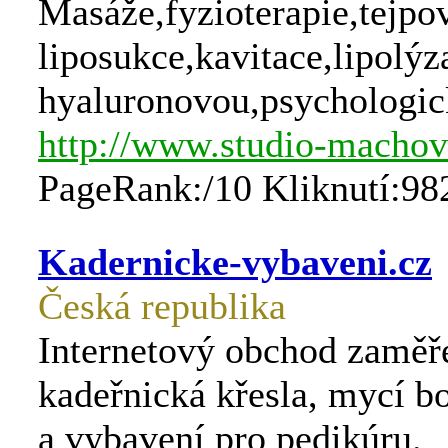
Masáže,fyzioterapie,tejpo
liposukce,kavitace,lipolý
hyaluronovou,psychologic
http://www.studio-machov
PageRank:/10 Kliknutí:98
Kadernicke-vybaveni.cz
Česká republika
Internetový obchod zaměře
kadeřnická křesla, mycí bo
a vybavení pro pedikúru.