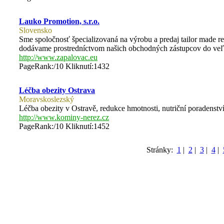
Lauko Promotion, s.r.o.
Slovensko
Sme spoločnosť špecializovaná na výrobu a predaj tailor made 
dodávame prostredníctvom našich obchodných zástupcov do veľ
http://www.zapalovac.eu
PageRank:/10 Kliknutí:1432
Léčba obezity Ostrava
Moravskoslezský
Léčba obezity v Ostravě, redukce hmotnosti, nutriční poradenství,
http://www.kominy-nerez.cz
PageRank:/10 Kliknutí:1452
Stránky:
1
|
2
|
3
|
4
|