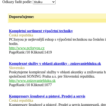
Odkazy řadit podle:
Doporučujeme:
Kompletní sortiment výpočetní techniky
Česká republika
PCforyou je nejlevnější eshop s výpočetní technikou na českém i
hodin.
http://www.pcforyou.cz
PageRank:/10 Kliknutí:1419
Komplexné služby v oblasti akustiky - znizovaniehluku.sk
Slovensko
Poskytujeme komplexné služby v oblasti akustiky a znižovania 
spoločnosti SONING Praha a.s. pre Slovenskú republiku.
http://www.znizovaniehluku.sk
PageRank:/10 Kliknutí:1077
Kompresory šroubové a pístové. Prodej a servis
Česká republika
Kompresory šroubové a pístové. Prodej a servis kompresorů, dm