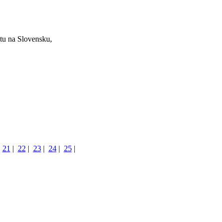
tu na Slovensku,
|
21
|
22
|
23
|
24
|
25
|