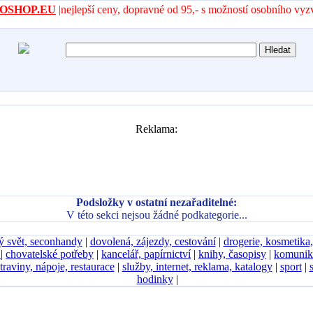
- AROSHOP.EU
|nejlepší ceny, dopravné od 95,- s možností osobního vyz
Reklama:
Podsložky v ostatní nezařaditelné:
V této sekci nejsou žádné podkategorie...
ý svět, seconhandy
|
dovolená, zájezdy, cestování
|
drogerie, kosmetika
D
|
chovatelské potřeby
|
kancelář, papírnictví
|
knihy, časopisy
|
komunik
traviny, nápoje, restaurace
|
služby, internet, reklama, katalogy
|
sport
|
hodinky
|