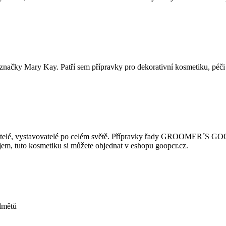
načky Mary Kay. Patří sem přípravky pro dekorativní kosmetiku, péči 
lé, vystavovatelé po celém světě. Přípravky řady GROOMER´S GOO
ájem, tuto kosmetiku si můžete objednat v eshopu goopcr.cz.
dmětů