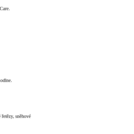
Care.
hodlne.
é řetězy, sněhové