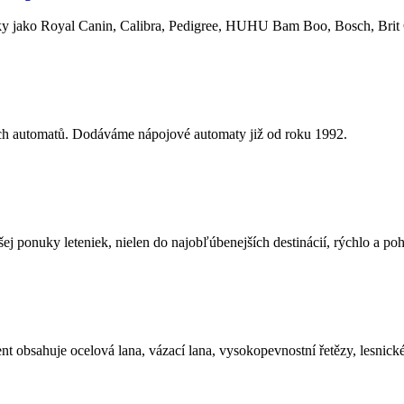
čky jako Royal Canin, Calibra, Pedigree, HUHU Bam Boo, Bosch, Brit 
ých automatů. Dodáváme nápojové automaty již od roku 1992.
jšej ponuky leteniek, nielen do najobľúbenejších destinácií, rýchlo a po
nt obsahuje ocelová lana, vázací lana, vysokopevnostní řetězy, lesnick