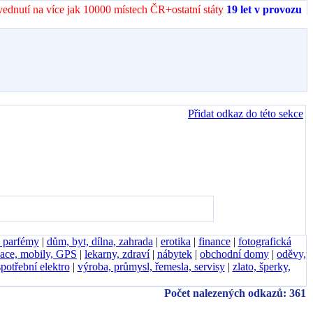
vednutí na více jak 10000 místech ČR+ostatní státy
19 let v provozu
Přidat odkaz do této sekce
, parfémy
|
dům, byt, dílna, zahrada
|
erotika
|
finance
|
fotografická
ace, mobily, GPS
|
lekarny, zdraví
|
nábytek
|
obchodní domy
|
oděvy,
spotřební elektro
|
výroba, průmysl, řemesla, servisy
|
zlato, šperky,
Počet nalezených odkazů: 361