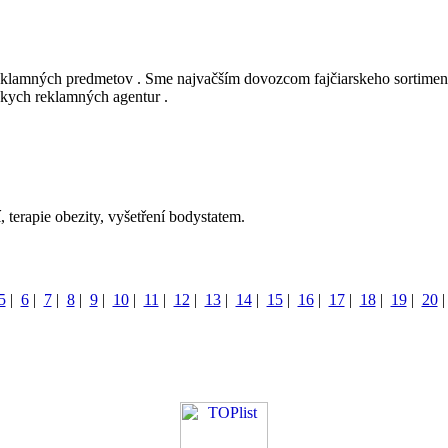
reklamných predmetov . Sme najvačším dovozcom fajčiarskeho sortimen
kych reklamných agentur .
 terapie obezity, vyšetření bodystatem.
5
|
6
|
7
|
8
|
9
|
10
|
11
|
12
|
13
|
14
|
15
|
16
|
17
|
18
|
19
|
20