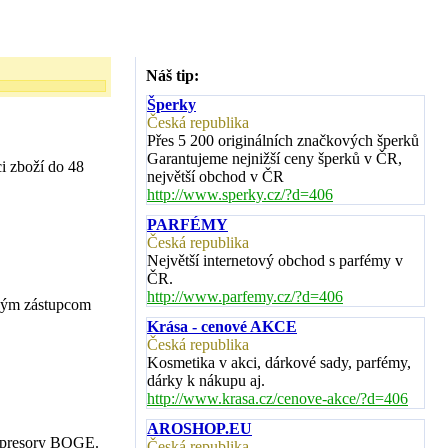
Náš tip:
Šperky
Česká republika
Přes 5 200 originálních značkových šperků
Garantujeme nejnižší ceny šperků v ČR,
ci zboží do 48
největší obchod v ČR
http://www.sperky.cz/?d=406
PARFÉMY
Česká republika
Největší internetový obchod s parfémy v
ČR.
http://www.parfemy.cz/?d=406
dným zástupcom
Krása - cenové AKCE
Česká republika
Kosmetika v akci, dárkové sady, parfémy,
dárky k nákupu aj.
http://www.krasa.cz/cenove-akce/?d=406
AROSHOP.EU
ompresory BOGE.
Česká republika