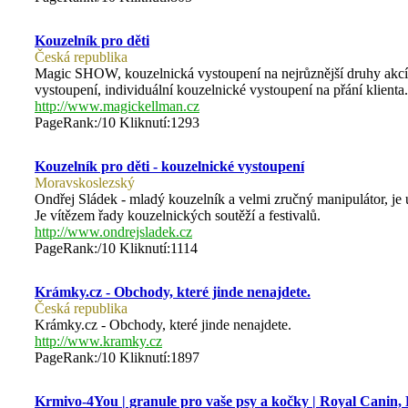
Kouzelník pro děti
Česká republika
Magic SHOW, kouzelnická vystoupení na nejrůznější druhy akcí. 
vystoupení, individuální kouzelnické vystoupení na přání klienta.
http://www.magickellman.cz
PageRank:/10 Kliknutí:1293
Kouzelník pro děti - kouzelnické vystoupení
Moravskoslezský
Ondřej Sládek - mladý kouzelník a velmi zručný manipulátor, je 
Je vítězem řady kouzelnických soutěží a festivalů.
http://www.ondrejsladek.cz
PageRank:/10 Kliknutí:1114
Krámky.cz - Obchody, které jinde nenajdete.
Česká republika
Krámky.cz - Obchody, které jinde nenajdete.
http://www.kramky.cz
PageRank:/10 Kliknutí:1897
Krmivo-4You | granule pro vaše psy a kočky | Royal Canin, P