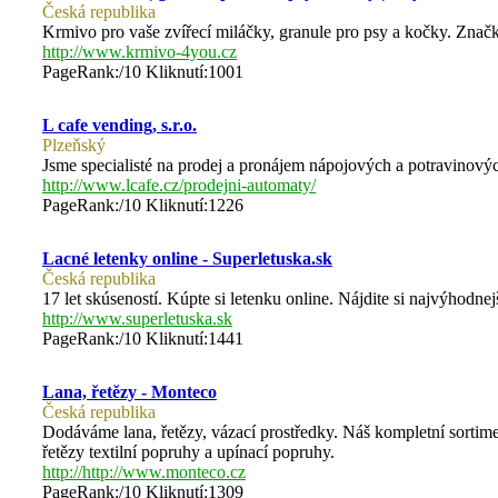
Česká republika
Krmivo pro vaše zvířecí miláčky, granule pro psy a kočky. Zna
http://www.krmivo-4you.cz
PageRank:/10 Kliknutí:1001
L cafe vending, s.r.o.
Plzeňský
Jsme specialisté na prodej a pronájem nápojových a potravinov
http://www.lcafe.cz/prodejni-automaty/
PageRank:/10 Kliknutí:1226
Lacné letenky online - Superletuska.sk
Česká republika
17 let skúseností. Kúpte si letenku online. Nájdite si najvýhodne
http://www.superletuska.sk
PageRank:/10 Kliknutí:1441
Lana, řetězy - Monteco
Česká republika
Dodáváme lana, řetězy, vázací prostředky. Náš kompletní sortime
řetězy textilní popruhy a upínací popruhy.
http://http://www.monteco.cz
PageRank:/10 Kliknutí:1309