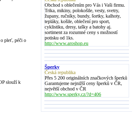
Obchod s oblečením pro Vás i Vaši firmu.
Trika, mikiny, polokošile, vesty, svetry,
župany, ručníky, bundy, šortky, kalhoty,
tepláky, košile, oblečení pro sport,
cyklistiku, dresy, tašky a batohy aj.
sortiment za rozumné ceny s možností
potisku od 1ks.
o pleť, péči o
http://www.aroshop.eu
Šperky
Česká republika
Přes 5 200 originálních značkových šperků
P slouží k
Garantujeme nejnižší ceny šperků v ČR,
největší obchod v ČR
http://www.sperky.cz/?d=406