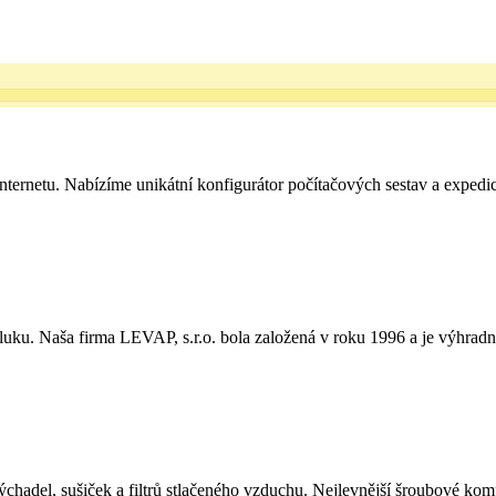
nternetu. Nabízíme unikátní konfigurátor počítačových sestav a expedi
hluku. Naša firma LEVAP, s.r.o. bola založená v roku 1996 a je výhra
ýchadel, sušiček a filtrů stlačeného vzduchu. Nejlevnější šroubové k