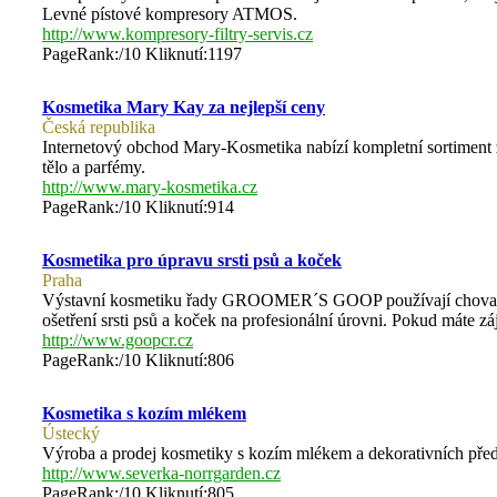
Levné pístové kompresory ATMOS.
http://www.kompresory-filtry-servis.cz
PageRank:/10 Kliknutí:1197
Kosmetika Mary Kay za nejlepší ceny
Česká republika
Internetový obchod Mary-Kosmetika nabízí kompletní sortiment z
tělo a parfémy.
http://www.mary-kosmetika.cz
PageRank:/10 Kliknutí:914
Kosmetika pro úpravu srsti psů a koček
Praha
Výstavní kosmetiku řady GROOMER´S GOOP používají chovate
ošetření srsti psů a koček na profesionální úrovni. Pokud máte z
http://www.goopcr.cz
PageRank:/10 Kliknutí:806
Kosmetika s kozím mlékem
Ústecký
Výroba a prodej kosmetiky s kozím mlékem a dekorativních pře
http://www.severka-norrgarden.cz
PageRank:/10 Kliknutí:805