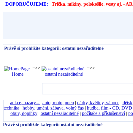
DOPORUČUJEME:
Trička, mikiny, polokošile, vesty aj. 
Právě si prohlížíte kategorii: ostatní nezařaditelné
=>>
=>>
Home
ostatní nezařaditelné
aukce, bazary...
|
auto, moto, pneu
|
dárky, květiny, vánoce
|
dětsk
technika
|
hobby, umění, zábava, volný čas
|
hudba, film - CD, DV
obuv, doplňky
|
ostatní nezařaditelné
|
počítače a příslušenství
|
po
Právě si prohlížíte kategorii: ostatní nezařaditelné