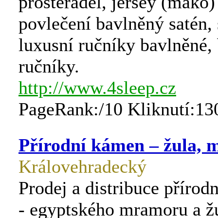
prostěradel, jersey (mako)
povlečení bavlněný satén, 
luxusní ručníky bavlněné
ručníky.
http://www.4sleep.cz
PageRank:/10 Kliknutí:13
Přírodní kámen – žula,
Královehradecký
Prodej a distribuce příro
- egyptského mramoru a žu