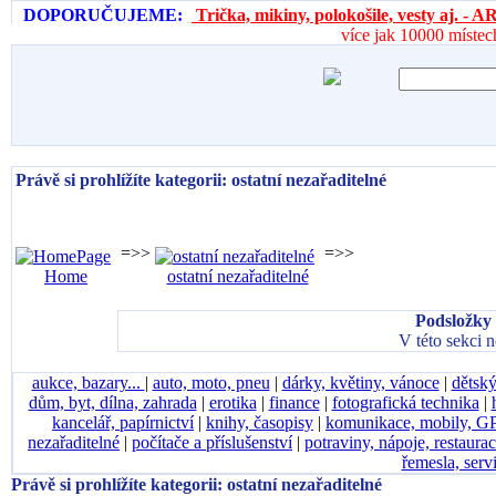
DOPORUČUJEME:
Trička, mikiny, polokošile, vesty aj. 
více jak 10000 místec
Právě si prohlížíte kategorii: ostatní nezařaditelné
=>>
=>>
Home
ostatní nezařaditelné
Podsložky 
V této sekci 
aukce, bazary...
|
auto, moto, pneu
|
dárky, květiny, vánoce
|
dětský
dům, byt, dílna, zahrada
|
erotika
|
finance
|
fotografická technika
|
kancelář, papírnictví
|
knihy, časopisy
|
komunikace, mobily, G
nezařaditelné
|
počítače a příslušenství
|
potraviny, nápoje, restaura
řemesla, serv
Právě si prohlížíte kategorii: ostatní nezařaditelné