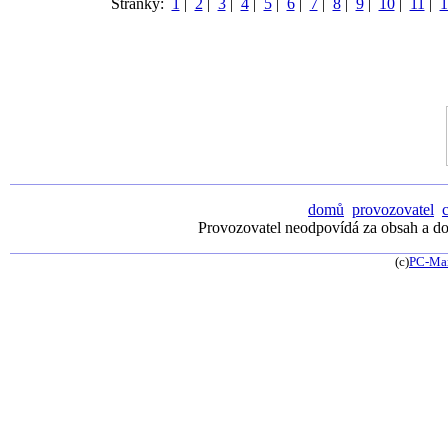
Stránky:
1
|
2
|
3
|
4
|
5
|
6
|
7
|
8
|
9
|
10
|
11
|
1
domů
provozovatel
Provozovatel neodpovídá za obsah a dos
(c)
PC-Ma