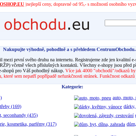
- AROSHOP.EU
|nejlepší ceny, dopravné od 95,- s možností osobního vyz
Nakupujte výhodně, pohodlně a s přehledem CentrumObchodu.
řil mezi první svého druhu na internetu. Registrujeme zde jen kvalitní e
 RŽP) včetně všech příslušných kontaktů. Všechny e-shopy jsou před 
-shopů pro Váš pohodlný nákup.
Více jak 4000 "obchodů"/odkazů by
 které sem nepatří popřípadě nefunkčnosti stránek. Funkčnost odkazů 
Kategorie:
)
auto, moto,
třeby (169)
dárky,
t, seconhandy (435)
rie, kosmetika, parfémy (317)
dům,