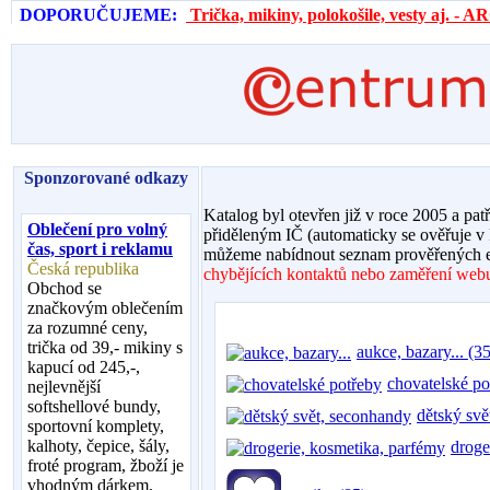
DOPORUČUJEME:
Trička, mikiny, polokošile, vesty aj. 
Sponzorované odkazy
Katalog byl otevřen již v roce 2005 a pat
Oblečení pro volný
přiděleným IČ (automaticky se ověřuje v
čas, sport i reklamu
můžeme nabídnout seznam prověřených e
Česká republika
chybějících kontaktů nebo zaměření webu,
Obchod se
značkovým oblečením
za rozumné ceny,
trička od 39,- mikiny s
aukce, bazary... (35
kapucí od 245,-,
chovatelské po
nejlevnější
softshellové bundy,
dětský svě
sportovní komplety,
kalhoty, čepice, šály,
droge
froté program, žboží je
vhodným dárkem,