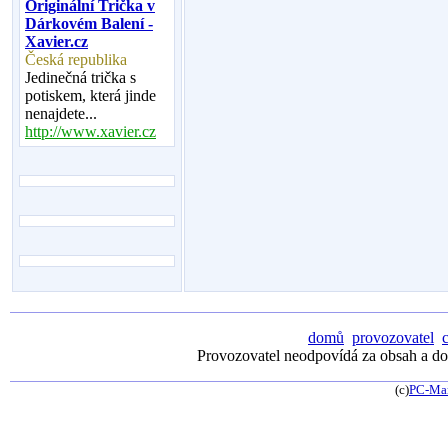
Originální Trička v
Dárkovém Balení -
Xavier.cz
Česká republika
Jedinečná trička s
potiskem, která jinde
nenajdete...
http://www.xavier.cz
domů
provozovatel
Provozovatel neodpovídá za obsah a dos
(c)
PC-Ma