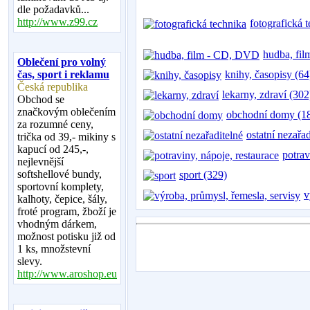
dle požadavků...
http://www.z99.cz
fotografická 
hudba, fi
Oblečení pro volný
čas, sport i reklamu
knihy, časopisy (64
Česká republika
lekarny, zdraví (302
Obchod se
značkovým oblečením
obchodní domy (1
za rozumné ceny,
ostatní nezařa
trička od 39,- mikiny s
kapucí od 245,-,
potrav
nejlevnější
softshellové bundy,
sport (329)
sportovní komplety,
v
kalhoty, čepice, šály,
froté program, žboží je
vhodným dárkem,
možnost potisku již od
1 ks, množstevní
slevy.
http://www.aroshop.eu