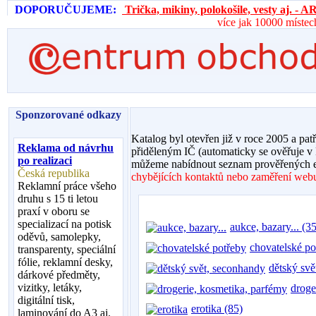
DOPORUČUJEME:
Trička, mikiny, polokošile, vesty aj. 
více jak 10000 místec
Sponzorované odkazy
Katalog byl otevřen již v roce 2005 a pat
Reklama od návrhu
přiděleným IČ (automaticky se ověřuje v
po realizaci
můžeme nabídnout seznam prověřených e
Česká republika
chybějících kontaktů nebo zaměření webu,
Reklamní práce všeho
druhu s 15 ti letou
praxí v oboru se
specializací na potisk
aukce, bazary... (35
oděvů, samolepky,
chovatelské po
transparenty, speciální
fólie, reklamní desky,
dětský svě
dárkové předměty,
vizitky, letáky,
droge
digitální tisk,
erotika (85)
laminování do A3 aj.