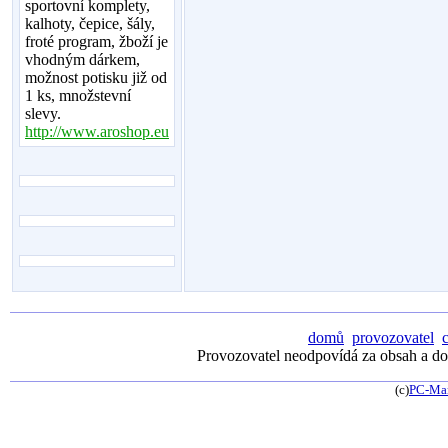
sportovní komplety,
kalhoty, čepice, šály,
froté program, žboží je
vhodným dárkem,
možnost potisku již od
1 ks, množstevní
slevy.
http://www.aroshop.eu
domů
provozovatel
Provozovatel neodpovídá za obsah a dos
(c)
PC-Ma