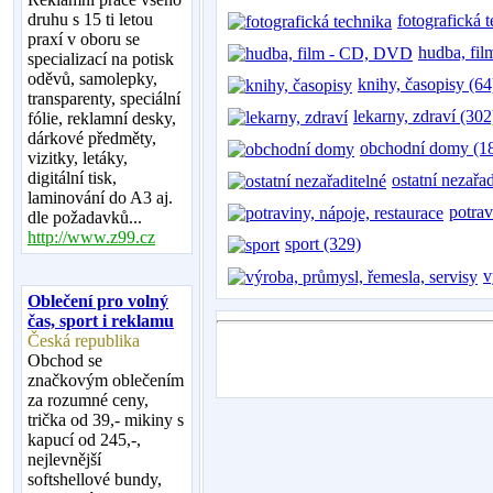
druhu s 15 ti letou
fotografická 
praxí v oboru se
hudba, fi
specializací na potisk
oděvů, samolepky,
knihy, časopisy (64
transparenty, speciální
lekarny, zdraví (302
fólie, reklamní desky,
dárkové předměty,
obchodní domy (1
vizitky, letáky,
digitální tisk,
ostatní nezařa
laminování do A3 aj.
potrav
dle požadavků...
http://www.z99.cz
sport (329)
v
Oblečení pro volný
čas, sport i reklamu
Česká republika
Obchod se
značkovým oblečením
za rozumné ceny,
trička od 39,- mikiny s
kapucí od 245,-,
nejlevnější
softshellové bundy,