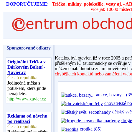
DOPORUČUJEME:
Trička, mikiny, polokošile, vesty aj. 
více jak 10000 místec
Sponzorované odkazy
Katalog byl otevřen již v roce 2005 a pat
Originální Trička v
přiděleným IČ (automaticky se ověřuje v
Dárkovém Balení -
můžeme nabídnout seznam prověřených e
Xavier.cz
chybějících kontaktů nebo zaměření webu,
Česká republika
Jedinečná trička s
potiskem, která jinde
nenajdete...
aukce, bazary... (35
http://www.xavier.cz
chovatelské po
dětský svě
Reklama od návrhu
droge
po realizaci
Česká republika
erotika (85)
Reklamní práce všeho