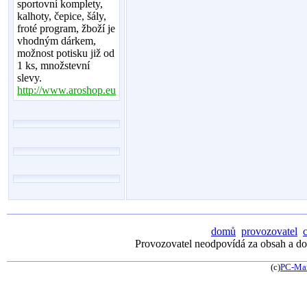
sportovní komplety,
kalhoty, čepice, šály,
froté program, žboží je
vhodným dárkem,
možnost potisku již od
1 ks, množstevní
slevy.
http://www.aroshop.eu
domů
provozovatel
Provozovatel neodpovídá za obsah a dos
(c)
PC-Ma