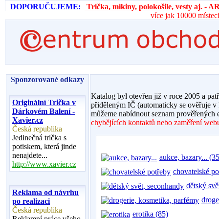
DOPORUČUJEME:
Trička, mikiny, polokošile, vesty aj. 
více jak 10000 místec
Sponzorované odkazy
Katalog byl otevřen již v roce 2005 a pat
Originální Trička v
přiděleným IČ (automaticky se ověřuje v
Dárkovém Balení -
můžeme nabídnout seznam prověřených e
Xavier.cz
chybějících kontaktů nebo zaměření webu,
Česká republika
Jedinečná trička s
potiskem, která jinde
nenajdete...
aukce, bazary... (35
http://www.xavier.cz
chovatelské po
dětský svě
Reklama od návrhu
droge
po realizaci
Česká republika
erotika (85)
Reklamní práce všeho