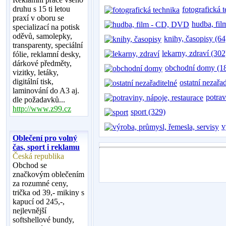
druhu s 15 ti letou
fotografická 
praxí v oboru se
hudba, fi
specializací na potisk
oděvů, samolepky,
knihy, časopisy (64
transparenty, speciální
lekarny, zdraví (302
fólie, reklamní desky,
dárkové předměty,
obchodní domy (1
vizitky, letáky,
digitální tisk,
ostatní nezařa
laminování do A3 aj.
potrav
dle požadavků...
http://www.z99.cz
sport (329)
v
Oblečení pro volný
čas, sport i reklamu
Česká republika
Obchod se
značkovým oblečením
za rozumné ceny,
trička od 39,- mikiny s
kapucí od 245,-,
nejlevnější
softshellové bundy,