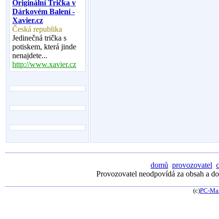
Originální Trička v
Dárkovém Balení -
Xavier.cz
Česká republika
Jedinečná trička s
potiskem, která jinde
nenajdete...
http://www.xavier.cz
domů
provozovatel
Provozovatel neodpovídá za obsah a dos
(c)
PC-Ma