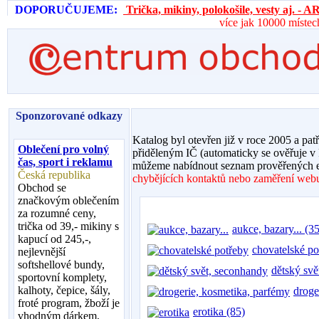
DOPORUČUJEME:
Trička, mikiny, polokošile, vesty aj. 
více jak 10000 místec
Sponzorované odkazy
Katalog byl otevřen již v roce 2005 a pat
Oblečení pro volný
přiděleným IČ (automaticky se ověřuje v
čas, sport i reklamu
můžeme nabídnout seznam prověřených e
Česká republika
chybějících kontaktů nebo zaměření webu,
Obchod se
značkovým oblečením
za rozumné ceny,
trička od 39,- mikiny s
aukce, bazary... (35
kapucí od 245,-,
chovatelské po
nejlevnější
softshellové bundy,
dětský svě
sportovní komplety,
kalhoty, čepice, šály,
droge
froté program, žboží je
erotika (85)
vhodným dárkem,