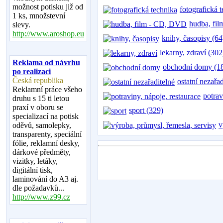
možnost potisku již od
fotografická 
1 ks, množstevní
hudba, fi
slevy.
http://www.aroshop.eu
knihy, časopisy (64
lekarny, zdraví (302
Reklama od návrhu
obchodní domy (1
po realizaci
Česká republika
ostatní nezařa
Reklamní práce všeho
potrav
druhu s 15 ti letou
praxí v oboru se
sport (329)
specializací na potisk
v
oděvů, samolepky,
transparenty, speciální
fólie, reklamní desky,
dárkové předměty,
vizitky, letáky,
digitální tisk,
laminování do A3 aj.
dle požadavků...
http://www.z99.cz